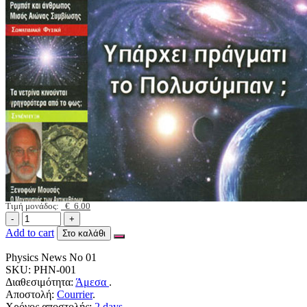
Τιμή μονάδος:
€ 6.00
Add to cart
Στο καλάθι
Physics News No 01
SKU:
PHN-001
Διαθεσιμότητα:
Άμεσα
.
Αποστολή:
Courrier
.
Χρόνος αποστολής:
2 days
.