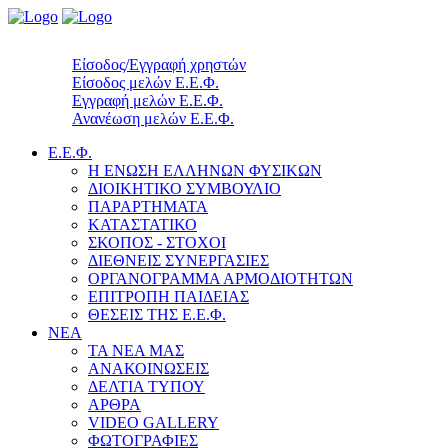
Είσοδος/Εγγραφή χρηστών
Είσοδος μελών Ε.Ε.Φ.
Εγγραφή μελών Ε.Ε.Φ.
Ανανέωση μελών Ε.Ε.Φ.
Ε.Ε.Φ.
Η ΕΝΩΣΗ ΕΛΛΗΝΩΝ ΦΥΣΙΚΩΝ
ΔΙΟΙΚΗΤΙΚΟ ΣΥΜΒΟΥΛΙΟ
ΠΑΡΑΡΤΗΜΑΤΑ
ΚΑΤΑΣΤΑΤΙΚΟ
ΣΚΟΠΟΣ - ΣΤΟΧΟΙ
ΔΙΕΘΝΕΙΣ ΣΥΝΕΡΓΑΣΙΕΣ
ΟΡΓΑΝΟΓΡΑΜΜΑ ΑΡΜΟΔΙΟΤΗΤΩΝ
ΕΠΙΤΡΟΠΗ ΠΑΙΔΕΙΑΣ
ΘΕΣΕΙΣ ΤΗΣ Ε.Ε.Φ.
ΝΕΑ
ΤΑ ΝΕΑ ΜΑΣ
ΑΝΑΚΟΙΝΩΣΕΙΣ
ΔΕΛΤΙΑ ΤΥΠΟΥ
ΑΡΘΡΑ
VIDEO GALLERY
ΦΩΤΟΓΡΑΦΙΕΣ