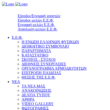
Είσοδος/Εγγραφή χρηστών
Είσοδος μελών Ε.Ε.Φ.
Εγγραφή μελών Ε.Ε.Φ.
Ανανέωση μελών Ε.Ε.Φ.
Ε.Ε.Φ.
Η ΕΝΩΣΗ ΕΛΛΗΝΩΝ ΦΥΣΙΚΩΝ
ΔΙΟΙΚΗΤΙΚΟ ΣΥΜΒΟΥΛΙΟ
ΠΑΡΑΡΤΗΜΑΤΑ
ΚΑΤΑΣΤΑΤΙΚΟ
ΣΚΟΠΟΣ - ΣΤΟΧΟΙ
ΔΙΕΘΝΕΙΣ ΣΥΝΕΡΓΑΣΙΕΣ
ΟΡΓΑΝΟΓΡΑΜΜΑ ΑΡΜΟΔΙΟΤΗΤΩΝ
ΕΠΙΤΡΟΠΗ ΠΑΙΔΕΙΑΣ
ΘΕΣΕΙΣ ΤΗΣ Ε.Ε.Φ.
ΝΕΑ
ΤΑ ΝΕΑ ΜΑΣ
ΑΝΑΚΟΙΝΩΣΕΙΣ
ΔΕΛΤΙΑ ΤΥΠΟΥ
ΑΡΘΡΑ
VIDEO GALLERY
ΦΩΤΟΓΡΑΦΙΕΣ