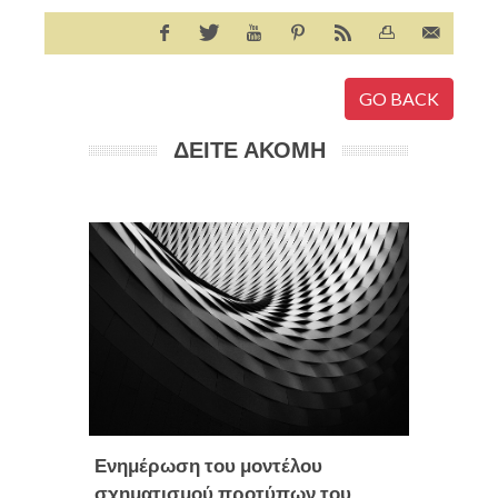
GO BACK
ΔΕΙΤΕ ΑΚΟΜΗ
Απάνθ
Media
,
Ic
Ενημέρωση του μοντέλου
σχηματισμού προτύπων του