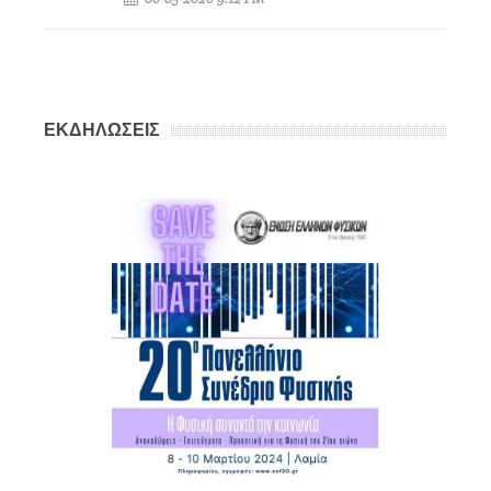
ΕΚΔΗΛΩΣΕΙΣ
ς
ΔΗ