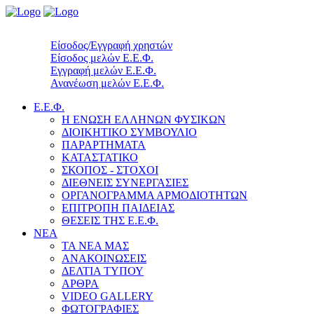
Είσοδος/Εγγραφή χρηστών
Είσοδος μελών Ε.Ε.Φ.
Εγγραφή μελών Ε.Ε.Φ.
Ανανέωση μελών Ε.Ε.Φ.
Ε.Ε.Φ.
Η ΕΝΩΣΗ ΕΛΛΗΝΩΝ ΦΥΣΙΚΩΝ
ΔΙΟΙΚΗΤΙΚΟ ΣΥΜΒΟΥΛΙΟ
ΠΑΡΑΡΤΗΜΑΤΑ
ΚΑΤΑΣΤΑΤΙΚΟ
ΣΚΟΠΟΣ - ΣΤΟΧΟΙ
ΔΙΕΘΝΕΙΣ ΣΥΝΕΡΓΑΣΙΕΣ
ΟΡΓΑΝΟΓΡΑΜΜΑ ΑΡΜΟΔΙΟΤΗΤΩΝ
ΕΠΙΤΡΟΠΗ ΠΑΙΔΕΙΑΣ
ΘΕΣΕΙΣ ΤΗΣ Ε.Ε.Φ.
ΝΕΑ
ΤΑ ΝΕΑ ΜΑΣ
ΑΝΑΚΟΙΝΩΣΕΙΣ
ΔΕΛΤΙΑ ΤΥΠΟΥ
ΑΡΘΡΑ
VIDEO GALLERY
ΦΩΤΟΓΡΑΦΙΕΣ