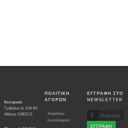
Γίνε κι
εσύ
εισηγητής
16-18
Δεκεμβρίο
2022
ΠΟΛΙΤΙΚΗ
ΕΓΓΡΑΦΗ ΣΤΟ
ΑΓΟΡΩΝ
NEWSLETTER
Κεντρικά:
Γριβαίων 6, 106 80
Ασφάλεια
Αθήνα, GREECE
συναλλαγών
ΕΓΓΡΑΦΗ