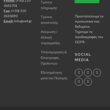
Phone:
(+30) 210
Τρόποι
3635701
πληρωμής
Fax:
(+30) 210
3610690
Προστατεύουμε τα
Τρόποι
Email:
info@eef.gr
προσωπικά σας
αποστολής
δεδομένα.
Ακύρωση /
Τηρούμε τις
προδιαγραφές του
Αλλαγή
GDPR .
παραγγελίας
Υπαναχώρηση &
SOCIAL
Επιστροφές
MEDIA
Προϊόντων
Εξυπηρέτηση
μετά την Πώληση