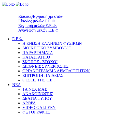
Είσοδος/Εγγραφή χρηστών
Είσοδος μελών Ε.Ε.Φ.
Εγγραφή μελών Ε.Ε.Φ.
Ανανέωση μελών Ε.Ε.Φ.
Ε.Ε.Φ.
Η ΕΝΩΣΗ ΕΛΛΗΝΩΝ ΦΥΣΙΚΩΝ
ΔΙΟΙΚΗΤΙΚΟ ΣΥΜΒΟΥΛΙΟ
ΠΑΡΑΡΤΗΜΑΤΑ
ΚΑΤΑΣΤΑΤΙΚΟ
ΣΚΟΠΟΣ - ΣΤΟΧΟΙ
ΔΙΕΘΝΕΙΣ ΣΥΝΕΡΓΑΣΙΕΣ
ΟΡΓΑΝΟΓΡΑΜΜΑ ΑΡΜΟΔΙΟΤΗΤΩΝ
ΕΠΙΤΡΟΠΗ ΠΑΙΔΕΙΑΣ
ΘΕΣΕΙΣ ΤΗΣ Ε.Ε.Φ.
ΝΕΑ
ΤΑ ΝΕΑ ΜΑΣ
ΑΝΑΚΟΙΝΩΣΕΙΣ
ΔΕΛΤΙΑ ΤΥΠΟΥ
ΑΡΘΡΑ
VIDEO GALLERY
ΦΩΤΟΓΡΑΦΙΕΣ