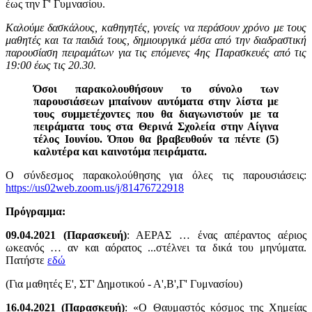
έως την Γ' Γυμνασίου.
Καλούμε δασκάλους, καθηγητές, γονείς να περάσουν χρόνο με τους
μαθητές και τα παιδιά τους, δημιουργικά μέσα από την διαδραστική
παρουσίαση πειραμάτων για τις επόμενες 4ης Παρασκευές από τις
19:00 έως τις 20.30.
Όσοι παρακολουθήσουν το σύνολο των
παρουσιάσεων μπαίνουν αυτόματα στην λίστα με
τους συμμετέχοντες που θα διαγωνιστούν με τα
πειράματα τους στα Θερινά Σχολεία στην Αίγινα
τέλος Ιουνίου. Όπου θα βραβευθούν τα πέντε (5)
καλυτέρα και καινοτόμα πειράματα.
Ο σύνδεσμος παρακολούθησης για όλες τις παρουσιάσεις:
https://us02web.zoom.us/j/81476722918
Πρόγραμμα:
09.04.2021 (Παρασκευή)
: ΑΕΡΑΣ … ένας απέραντος αέριος
ωκεανός … αν και αόρατος ...στέλνει τα δικά του μηνύματα.
Πατήστε
εδώ
(Για μαθητές Ε', ΣΤ' Δημοτικού - Α',Β',Γ' Γυμνασίου)
16.04.2021 (Παρασκευή)
: «O Θαυμαστός κόσμος της Χημείας