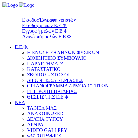
Είσοδος/Εγγραφή χρηστών
Είσοδος μελών Ε.Ε.Φ.
Εγγραφή μελών Ε.Ε.Φ.
Ανανέωση μελών Ε.Ε.Φ.
Ε.Ε.Φ.
Η ΕΝΩΣΗ ΕΛΛΗΝΩΝ ΦΥΣΙΚΩΝ
ΔΙΟΙΚΗΤΙΚΟ ΣΥΜΒΟΥΛΙΟ
ΠΑΡΑΡΤΗΜΑΤΑ
ΚΑΤΑΣΤΑΤΙΚΟ
ΣΚΟΠΟΣ - ΣΤΟΧΟΙ
ΔΙΕΘΝΕΙΣ ΣΥΝΕΡΓΑΣΙΕΣ
ΟΡΓΑΝΟΓΡΑΜΜΑ ΑΡΜΟΔΙΟΤΗΤΩΝ
ΕΠΙΤΡΟΠΗ ΠΑΙΔΕΙΑΣ
ΘΕΣΕΙΣ ΤΗΣ Ε.Ε.Φ.
ΝΕΑ
ΤΑ ΝΕΑ ΜΑΣ
ΑΝΑΚΟΙΝΩΣΕΙΣ
ΔΕΛΤΙΑ ΤΥΠΟΥ
ΑΡΘΡΑ
VIDEO GALLERY
ΦΩΤΟΓΡΑΦΙΕΣ