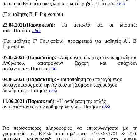
μέσα από Εντυπωσιακές καύσεις και εκρήξεις» Πατήστε
εδώ
(Για μαθητές Β',Γ' Γυμνασίου)
23.04.2021(Παρασκευή):
Τα μέταλλα και οι ιδιότητές
τους. Πατήστε
εδώ
(Για μαθητές Γ' Γυμνασίου), προαιρετικά για μαθητές Α΄, Β'
Γυμνασίου
07.05.2021 (Παρασκευή)
: «Λαίμαργοι μύκητες στην υπηρεσία του
Ανθρώπου, κατατρώγουν ζάχαρη και φτιάχνουν
οινόπνευμα». Πατήστε
εδώ
04.06.2021 (Παρασκευή)
: «Ταυτοποίηση του παραγόμενου
οινοπνεύματος μετά την Αλκοολική Ζύμωση ζαχαρούχου
διαλύματος». Πατήστε
εδώ
11.06.2021 (Παρασκευή)
: «Η αντίδραση της απλής
αντικατάστασης στην καθημερινή ζωή». Πατήστε
εδώ
Για περισσότερες πληροφορίες να επικοινωνήσετε με τη
γραμματεία της Ε.Ε.Φ. στα τηλέφωνα: 210-3635701 & 210-
3610690, καθημερινά 10:00 - 14:00 και στο e-mail: