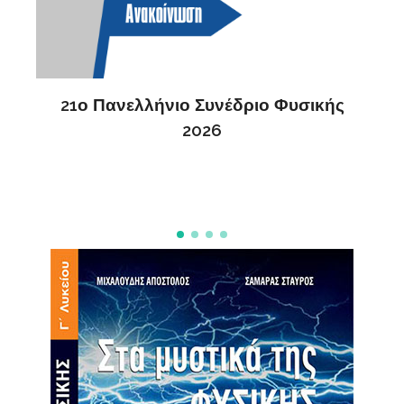
ικής
2η Ανακοίνωση 20ου Πανελλήνιου
Συνεδρίου Φυσικής