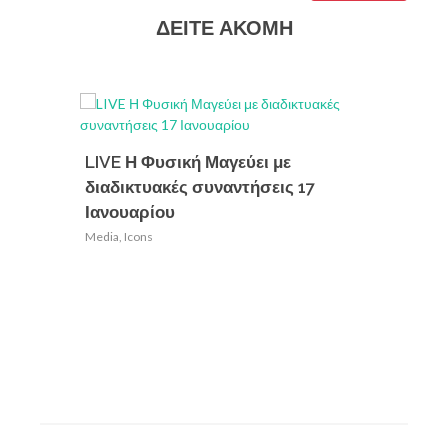
ΔΕΙΤΕ ΑΚΟΜΗ
LIVE Η Φυσική Μαγεύει με
διαδικτυακές συναντήσεις 17
Ιανουαρίου
Media
,
Icons
Πρόσκ
σε επι
ΕΕΦ
Media
,
Ic