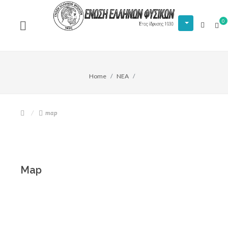
0
Home
NEA
map
Map