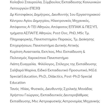
Κολοβού Σταυρούλα, Σύμβουλος Εκπαίδευσης Κοινωνικών
Λειτουργιών (ΠΕ30)
Δρ Κοτσιφάκος Δημήτριος, Διευθυντής 1ου Εργαστηριακού
Κέντρου Αγίου Δημητρίου, Ηλεκτρονικός Μηχανικός,
Απόφοιτος Α-ΤΕΙ Αθηνών, Απόφοιτος ΕΠΠΑΙΚ & ΠΕΣΥΠ,
τμήματα ΑΣΠΑΙΤΕ Αθηνών, Post-Doc, PhD, MSc Τμ.
Πληροφορικής, Πανεπιστημίου Πειραιώς, Τμ. Διοίκησης
Επιχειρήσεων, Πανεπιστήμιο Δυτικής Αττικής
Κυρίτση Αναστασία, Εκπ/κος, Msc Εκπαίδευση &
Πολιτισμός Χαροκόπειο Πανεπιστήμιο
Λιάπη Ευαγγελία, Φιλόλογος, Στέλεχος της Εκπαίδευσης
Σαλβαρά Μαρίνα, Ειδικό Εκπαιδευτικό Προσωπικό, M.Ed.
Special Education, Ph.D., Didactics, Post-Ph.D Special
Education
Τανός Ηλίας, Φυσικός, Διευθυντής Σχολικής Μονάδας
Χρήστου Γεώργιος, Εκπαιδευτικός Δευτεροβάθμιας
Εκπαίδευσης, Msc Αστροφυσικής Αστρονομίας Μηχανικής