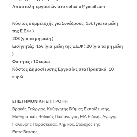
Αποστολή εργασιών στο eefaxio@gmailcom
Κόστος συμμετοχής για Συνέδρους: 15€ (για τα μέλη
της Ε.Ε.Φ. )
20€ (για τα μη μέλη )
Εισηγητές: 15€ (για μέλη της Ε.Ε.Φ ).20 (για τα μη μέλη
)
Φοιτητές : 10 ευρώ
Κόστος Δημοσίευσης Εργασίας στα Πρακτικά :10
ευρώ
EΠΙΣΤΗΜΟΝΙΚΗ ΕΠΙΤΡΟΠΗ
Βρακάς Γεώργιος, Καθηγητής Β∕θμιας Εκπαίδευσης,
Μαθηματικός -Ειδικός Παιδαγωγός, MA Ειδικής Αγωγής
Γιαλούρης Παρασκευάς, Χημικός, Στέλεχος της
Εκπαίδευσης