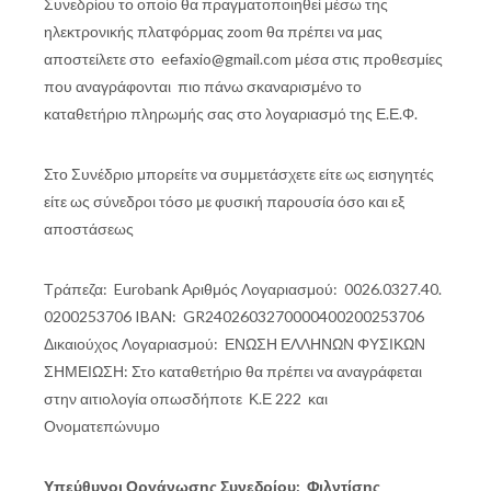
Συνεδρίου το οποίο θα πραγματοποιηθεί μέσω της
ηλεκτρονικής πλατφόρμας zoom θα πρέπει να μας
αποστείλετε στο eefaxio@gmail.com μέσα στις προθεσμίες
που αναγράφονται πιο πάνω σκαναρισμένο το
καταθετήριο πληρωμής σας στο λογαριασμό της Ε.Ε.Φ.
Στο Συνέδριο μπορείτε να συμμετάσχετε είτε ως εισηγητές
είτε ως σύνεδροι τόσο με φυσική παρουσία όσο και εξ
αποστάσεως
Τράπεζα: Eurobank Αριθμός Λογαριασμού: 0026.0327.40.
0200253706 IBAN: GR2402603270000400200253706
Δικαιούχος Λογαριασμού: ΕΝΩΣΗ ΕΛΛΗΝΩΝ ΦΥΣΙΚΩΝ
ΣΗΜΕΙΩΣΗ: Στο καταθετήριο θα πρέπει να αναγράφεται
στην αιτιολογία οπωσδήποτε Κ.Ε 222 και
Ονοματεπώνυμο
Υπεύθυνοι Οργάνωσης Συνεδρίου: Φιλντίσης