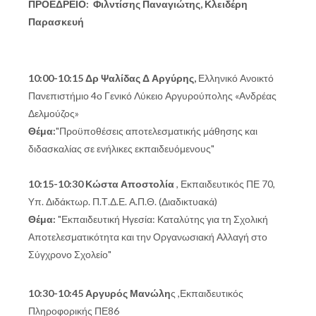
ΠΡΟΕΔΡΕΙΟ: Φιλντίσης Παναγιώτης, Κλειδέρη
Παρασκευή
10:00-10:15 Δρ Ψαλίδας Δ Αργύρης,
Ελληνικό Ανοικτό
Πανεπιστήμιο 4ο Γενικό Λύκειο Αργυρούπολης «Ανδρέας
Δελμούζος»
Θέμα:
"Προϋποθέσεις αποτελεσματικής μάθησης και
διδασκαλίας σε ενήλικες εκπαιδευόμενους"
10:15-10:30 Κώστα Αποστολία
, Εκπαιδευτικός ΠΕ 70,
Yπ. Διδάκτωρ. Π.Τ.Δ.Ε. Α.Π.Θ. (Διαδικτυακά)
Θέμα:
"Εκπαιδευτική Ηγεσία: Καταλύτης για τη Σχολική
Αποτελεσματικότητα και την Οργανωσιακή Αλλαγή στο
Σύγχρονο Σχολείο"
10:30-10:45 Αργυρός Μανώλη
ς ,Εκπαιδευτικός
Πληροφορικής ΠΕ86