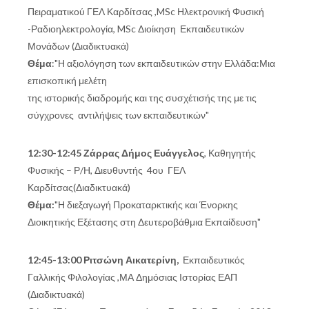
Πειραματικού ΓΕΛ Καρδίτσας ,MSc Ηλεκτρονική Φυσική
-Ραδιοηλεκτρολογία, MSc Διοίκηση Εκπαιδευτικών
Μονάδων (Διαδικτυακά)
Θέμα
:"Η αξιολόγηση των εκπαιδευτικών στην Ελλάδα:Μια
επισκοπική μελέτη
της ιστορικής διαδρομής και της συσχέτισής της με τις
σύγχρονες αντιλήψεις των εκπαιδευτικών"
12:30-12:45 Ζάρρας Δήμος Ευάγγελος
, Καθηγητής
Φυσικής – Ρ/Η, Διευθυντής 4ου ΓΕΛ
Καρδίτσας(Διαδικτυακά)
Θέμα:
"Η διεξαγωγή Προκαταρκτικής και Ένορκης
Διοικητικής Εξέτασης στη Δευτεροβάθμια Εκπαίδευση"
12:45-13:00 Ριτσώνη Αικατερίνη,
Εκπαιδευτικός
Γαλλικής Φιλολογίας ,ΜΑ Δημόσιας Ιστορίας ΕΑΠ
(Διαδικτυακά)