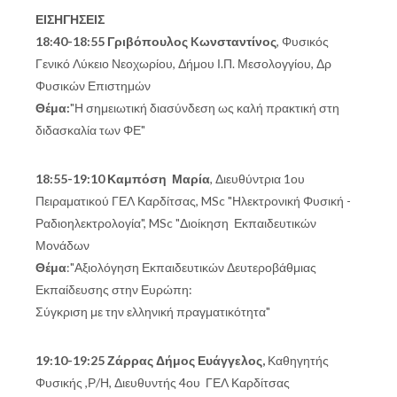
ΕΙΣΗΓΗΣΕΙΣ
18:40-18:55 Γριβόπουλος Kωνσταντίνος
, Φυσικός
Γενικό Λύκειο Νεοχωρίου, Δήμου Ι.Π. Μεσολογγίου, Δρ
Φυσικών Επιστημών
Θέμα:
"Η σημειωτική διασύνδεση ως καλή πρακτική στη
διδασκαλία των ΦΕ"
18:55-19:10 Καμπόση Μαρία
, Διευθύντρια 1ου
Πειραματικού ΓΕΛ Καρδίτσας, MSc "Ηλεκτρονική Φυσική -
Ραδιοηλεκτρολογία", MSc "Διοίκηση Εκπαιδευτικών
Μονάδων
Θέμα
:"Αξιολόγηση Εκπαιδευτικών Δευτεροβάθμιας
Εκπαίδευσης στην Ευρώπη:
Σύγκριση με την ελληνική πραγματικότητα"
19:10-19:25 Ζάρρας Δήμος Ευάγγελος,
Καθηγητής
Φυσικής ,Ρ/Η, Διευθυντής 4ου ΓΕΛ Καρδίτσας