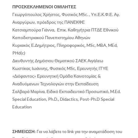
ΠΡΟΣΚΕΚΛΗΜΕΝΟΙ ΟΜΙΛΗΤΕΣ
Γεωργόπουλος Χρήστος, Φυσικός MSc. , Υπ.Ε.Κ.Φ.Ε. Αγ.
Αναργύρων, πρόεδρος της ΠΑΝΕΚΦΕ
Κατσιαμπούρα Γιάννα, Επικ. Καθηγήτρια ΠΤΔΕ Εθνικού
Καποδιστριακού Πανεπιστημίου Αθηνών
Κυριακός Ε.Δημήτριος, Πληροφορικός, MSc, MBA, MEd,
PΗd(c)
Διευθυντής Δημόσιου Θεματικού ΣΑΕΚ Αιγάλεω
Κωστίκας Ιωάννης, Φυσικός MSc, Ερευνητής ΙΤΥΕ
«Διόφαντος» Ερευνητική Ομάδα Καινοτομίας &
Αναδυόμενων Τεχνολογιών στην Εκπαίδευση
Σαλβαρά Μαρίνα, Ειδικό Εκπαιδευτικό Προσωπικό, M.Ed.
Special Education, Ph.D., Didactics, Post-Ph.D Special
Education
ΣΗΜΕΙΩΣΗ:
Για να λάβετε το link για την αναμετάδοση του