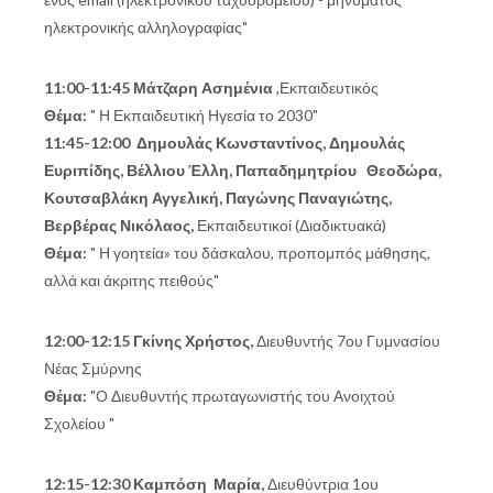
ηλεκτρονικής αλληλογραφίας"
11:00-11:45 Μάτζαρη Ασημένια
,Εκπαιδευτικός
Θέμα:
" Η Εκπαιδευτική Ηγεσία το 2030"
11:45-12:00 Δημουλάς Κωνσταντίνος, Δημουλάς
Ευριπίδης, Βέλλιου Έλλη, Παπαδημητρίου Θεοδώρα,
Κουτσαβλάκη Αγγελική, Παγώνης Παναγιώτης,
Βερβέρας Νικόλαος,
Εκπαιδευτικοί (Διαδικτυακά)
Θέμα:
" Η γοητεία» του δάσκαλου, προπομπός μάθησης,
αλλά και άκριτης πειθούς"
12:00-12:15 Γκίνης Χρήστος,
Διευθυντής 7ου Γυμνασίου
Νέας Σμύρνης
Θέμα:
"Ο Διευθυντής πρωταγωνιστής του Ανοιχτού
Σχολείου "
12:15-12:30 Καμπόση Μαρία,
Διευθύντρια 1ου