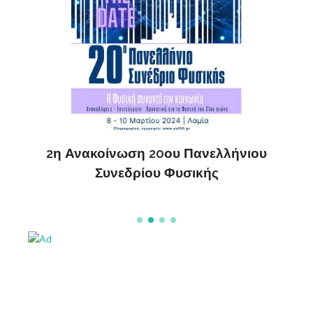
ς
ΔΗ
2η Ανακοίνωση 20ου Πανελλήνιου
Συνεδρίου Φυσικής