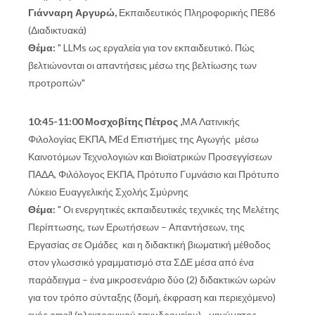
Γιάνναρη Αργυρώ,
Εκπαιδευτικός Πληροφορικής ΠΕ86
(Διαδικτυακά)
Θέμα:
" LLMs ως εργαλεία για τον εκπαιδευτικό. Πώς
βελτιώνονται οι απαντήσεις μέσω της βελτίωσης των
προτροπών"
10:45-11:00 Μοσχοβίτης Πέτρος ,
ΜΑ Λατινικής
Φιλολογίας ΕΚΠΑ, MEd Επιστήμες της Αγωγής μέσω
Καινοτόμων Τεχνολογιών και Βιοϊατρικών Προσεγγίσεων
ΠΑΔΑ, Φιλόλογος ΕΚΠΑ, Πρότυπο Γυμνάσιο και Πρότυπο
Λύκειο Ευαγγελικής Σχολής Σμύρνης
Θέμα:
" Οι ενεργητικές εκπαιδευτικές τεχνικές της Μελέτης
Περίπτωσης, των Ερωτήσεων – Απαντήσεων, της
Εργασίας σε Ομάδες και η διδακτική βιωματική μέθοδος
στον γλωσσικό γραμματισμό στα ΣΔΕ μέσα από ένα
παράδειγμα – ένα μικροσενάριο δύο (2) διδακτικών ωρών
για τον τρόπο σύνταξης (δομή, έκφραση και περιεχόμενο)
ενός email (ηλεκτρονικού ταχυδρομείου) - μηνύματος