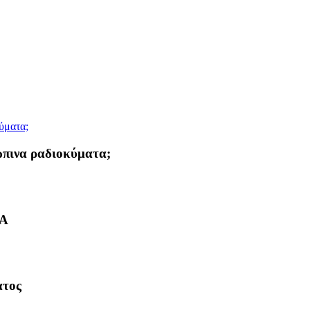
ώπινα ραδιοκύματα;
ΙΑ
ατος