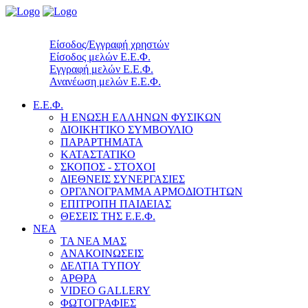
Είσοδος/Εγγραφή χρηστών
Είσοδος μελών Ε.Ε.Φ.
Εγγραφή μελών Ε.Ε.Φ.
Ανανέωση μελών Ε.Ε.Φ.
Ε.Ε.Φ.
Η ΕΝΩΣΗ ΕΛΛΗΝΩΝ ΦΥΣΙΚΩΝ
ΔΙΟΙΚΗΤΙΚΟ ΣΥΜΒΟΥΛΙΟ
ΠΑΡΑΡΤΗΜΑΤΑ
ΚΑΤΑΣΤΑΤΙΚΟ
ΣΚΟΠΟΣ - ΣΤΟΧΟΙ
ΔΙΕΘΝΕΙΣ ΣΥΝΕΡΓΑΣΙΕΣ
ΟΡΓΑΝΟΓΡΑΜΜΑ ΑΡΜΟΔΙΟΤΗΤΩΝ
ΕΠΙΤΡΟΠΗ ΠΑΙΔΕΙΑΣ
ΘΕΣΕΙΣ ΤΗΣ Ε.Ε.Φ.
ΝΕΑ
ΤΑ ΝΕΑ ΜΑΣ
ΑΝΑΚΟΙΝΩΣΕΙΣ
ΔΕΛΤΙΑ ΤΥΠΟΥ
ΑΡΘΡΑ
VIDEO GALLERY
ΦΩΤΟΓΡΑΦΙΕΣ