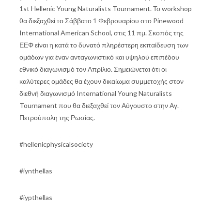
1st Hellenic Young Naturalists Tournament. Το workshop
θα διεξαχθεί το Σάββατο 1 Φεβρουαρίου στο Pinewood
International American School, στις 11 πμ. Σκοπός της
ΕΕΦ είναι η κατά το δυνατό πληρέστερη εκπαίδευση των
ομάδων για έναν ανταγωνιστικό και υψηλού επιπέδου
εθνικό διαγωνισμό τον Απρίλιο. Σημειώνεται ότι οι
καλύτερες ομάδες θα έχουν δικαίωμα συμμετοχής στον
διεθνή διαγωνισμό International Young Naturalists
Tournament που θα διεξαχθεί τον Αύγουστο στην Αγ.
Πετρούπολη της Ρωσίας.
#hellenicphysicalsociety
#iynthellas
#iypthellas