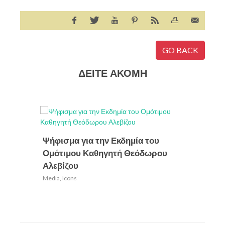
GO BACK
ΔΕΙΤΕ ΑΚΟΜΗ
3rd B
Ψήφισμα για την Εκδημία του
Schoo
Ομότιμου Καθηγητή Θεόδωρου
Media
,
Ic
Αλεβίζου
Media
,
Icons