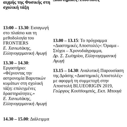
αιχμής της Φυσικής στη
σχολική τάξη
13:00 – 13.30
: Εισαγωγή
στο πλαίσιο και τη
μεθοδολογία του
13.00 – 13.15
: Το πρόγραμμα
FRONTIERS
«Διαστημικές Αποστολές»: Όραμα -
E
. Χανιωτάκης,
Στόχοι – Χρονοδιάγραμμα,
Ελληνογερμανική Αγωγή
Δρ. Σ. Σωτηρίου, Ελληνογερμανική
Αγωγή
13.30 – 14.30
:
Εργαστήριο:
13.15 – 14.30
: Αναλυτική Παρουσίαση
«Φέρνοντας την
της Δράσης «Διαστημικές Αποστολές»
αστρονομία Βαρυτικών
με αφορμή τη συμμετοχή στην
κυμάτων στη σχολική
Αποστολή BLUEORIGIN 2019,
τάξη: επιλεγμένες
Γεώργιος Κουτσουμπός, Εκπ. Μπουγά
δραστηριότητες.»
Ε. Χανιωτάκης,
Ελληνογερμανική Αγωγή
1
4
.
3
0 – 1
5
.
0
0
: Διάλειμμα