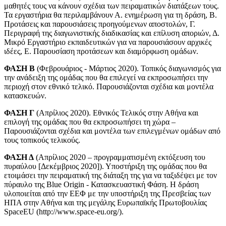
μαθητές τους να κάνουν σχέδια των πειραματικών διατάξεων τους.
Τα εργαστήρια θα περιλαμβάνουν Α. ενημέρωση για τη δράση, Β.
Προτάσεις και παρουσιάσεις προηγούμενων αποστολών, Γ.
Περιγραφή της διαγωνιστικής διαδικασίας και επίλυση αποριών, Δ.
Μικρό Εργαστήριο εκπαιδευτικών για να παρουσιάσουν αρχικές
ιδέες, Ε. Παρουσίαση προτάσεων και διαμόρφωση ομάδων.
ΦΑΣΗ Β
(Φεβρουάριος - Μάρτιος 2020). Τοπικός διαγωνισμός για
την ανάδειξη της ομάδας που θα επιλεγεί να εκπροσωπήσει την
περιοχή στον εθνικό τελικό. Παρουσιάζονται σχέδια και μοντέλα
κατασκευών.
ΦΑΣΗ Γ
(Απρίλιος 2020). Εθνικός Τελικός στην Αθήνα και
επιλογή της ομάδας που θα εκπροσωπήσει τη χώρα –
Παρουσιάζονται σχέδια και μοντέλα των επιλεγμένων ομάδων από
τους τοπικούς τελικούς.
ΦΑΣΗ Δ
(Απρίλιος 2020 – προγραμματισμένη εκτόξευση του
πυραύλου [Δεκέμβριος 2020]). Υποστήριξη της ομάδας που θα
ετοιμάσει την πειραματική της διάταξη της για να ταξιδέψει με τον
πύραυλο της Blue Origin - Κατασκευαστική Φάση. Η δράση
υλοποιείται από την ΕΕΦ με την υποστήριξη της Πρεσβείας των
ΗΠΑ στην Αθήνα και της μεγάλης Ευρωπαϊκής Πρωτοβουλίας
SpaceEU (http://www.space-eu.org/).