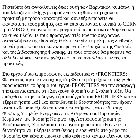
Πιστεύετε ότι ανακαλύψεις όπως αυτή των Βαρυτικών κυμάτων ή
του Μποζονίου Higgs μπορούν να ενταχθούν στη σχολική
πρακτική με τρόπο κατανοητό και συνεπή; Μπορείτε να
φανταστείτε τους μαθητές σας να επισκέπτονται εικονικά το CERN
ή το VIRGO, να αναλύουν πραγματικά πειραματικά δεδομένα και
να συνομιλούν με τους πρωταγωνιστές των πιο σύγχρονων
ανακαλύψεων της Φυσικής; Θέλετε να γίνετε μέλη μιας διεθνούς
κοινότητας εκπαιδευτικών και ερευνητών στο χώρο της Φυσικής
και της Διδακτικής της Φυσικής, με τους οποίους θα μπορείτε να
αλληλεπιδράτε, να συνεργάζεστε και να ανταλλάζετε ιδέες και
πρακτικές;
Στο εργαστήριο επιμόρφωσης εκπαιδευτικών: «FRONTIERS:
Φέρνοντας την έρευνα αιχμής στη Φυσική στη σχολική τάξη» θα
παρουσιαστεί το όραμα του έργου FRONTIERS για την εισαγωγή
της έρευνας αιχμής στη Σύγχρονη Φυσική στη Σχολική τάξη. Θα
εισαχθείτε στην παιδαγωγική προσέγγιση του FRONTIERS και θα
εξερευνήσετε μαζί μας εκπαιδευτικές δραστηριότητες που έχουν
αναπτυχθεί από εξειδικευμένους επιστήμονες στα πεδία της
Φυσικής Υψηλών Ενεργειών, της Αστρονομίας Βαρυτικών
Κυμάτων, της Φυσικής Νετρίνο, της Αστροφυσικής και της
Κοσμολογίας. Στο πλαίσιο του εργαστηρίου αυτού θα έχετε τη
δυνατότητα να μιλήσετε απευθείας με ερευνητές στο χώρο της
Φυσικής. Θα κάνετε εικονική επίσκεψη στο κέντρο ελέγχου του