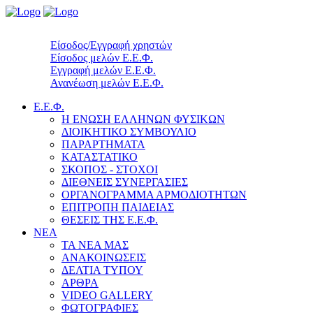
Είσοδος/Εγγραφή χρηστών
Είσοδος μελών Ε.Ε.Φ.
Εγγραφή μελών Ε.Ε.Φ.
Ανανέωση μελών Ε.Ε.Φ.
Ε.Ε.Φ.
Η ΕΝΩΣΗ ΕΛΛΗΝΩΝ ΦΥΣΙΚΩΝ
ΔΙΟΙΚΗΤΙΚΟ ΣΥΜΒΟΥΛΙΟ
ΠΑΡΑΡΤΗΜΑΤΑ
ΚΑΤΑΣΤΑΤΙΚΟ
ΣΚΟΠΟΣ - ΣΤΟΧΟΙ
ΔΙΕΘΝΕΙΣ ΣΥΝΕΡΓΑΣΙΕΣ
ΟΡΓΑΝΟΓΡΑΜΜΑ ΑΡΜΟΔΙΟΤΗΤΩΝ
ΕΠΙΤΡΟΠΗ ΠΑΙΔΕΙΑΣ
ΘΕΣΕΙΣ ΤΗΣ Ε.Ε.Φ.
ΝΕΑ
ΤΑ ΝΕΑ ΜΑΣ
ΑΝΑΚΟΙΝΩΣΕΙΣ
ΔΕΛΤΙΑ ΤΥΠΟΥ
ΑΡΘΡΑ
VIDEO GALLERY
ΦΩΤΟΓΡΑΦΙΕΣ