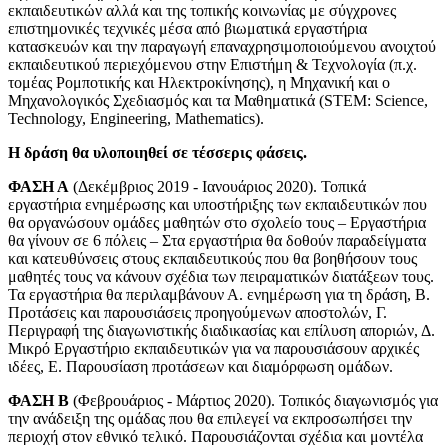
εκπαιδευτικών αλλά και της τοπικής κοινωνίας με σύγχρονες
επιστημονικές τεχνικές μέσα από βιωματικά εργαστήρια
κατασκευών και την παραγωγή επαναχρησιμοποιούμενου ανοιχτού
εκπαιδευτικού περιεχόμενου στην Επιστήμη & Τεχνολογία (π.χ.
τομέας Ρομποτικής και Ηλεκτροκίνησης), η Μηχανική και ο
Μηχανολογικός Σχεδιασμός και τα Μαθηματικά (STEM: Science,
Technology, Engineering, Mathematics).
Η δράση θα υλοποιηθεί σε τέσσερις φάσεις.
ΦΑΣΗ Α
(Δεκέμβριος 2019 - Ιανουάριος 2020). Τοπικά
εργαστήρια ενημέρωσης και υποστήριξης των εκπαιδευτικών που
θα οργανώσουν ομάδες μαθητών στο σχολείο τους – Εργαστήρια
θα γίνουν σε 6 πόλεις – Στα εργαστήρια θα δοθούν παραδείγματα
και κατευθύνσεις στους εκπαιδευτικούς που θα βοηθήσουν τους
μαθητές τους να κάνουν σχέδια των πειραματικών διατάξεων τους.
Τα εργαστήρια θα περιλαμβάνουν Α. ενημέρωση για τη δράση, Β.
Προτάσεις και παρουσιάσεις προηγούμενων αποστολών, Γ.
Περιγραφή της διαγωνιστικής διαδικασίας και επίλυση αποριών, Δ.
Μικρό Εργαστήριο εκπαιδευτικών για να παρουσιάσουν αρχικές
ιδέες, Ε. Παρουσίαση προτάσεων και διαμόρφωση ομάδων.
ΦΑΣΗ Β
(Φεβρουάριος - Μάρτιος 2020). Τοπικός διαγωνισμός για
την ανάδειξη της ομάδας που θα επιλεγεί να εκπροσωπήσει την
περιοχή στον εθνικό τελικό. Παρουσιάζονται σχέδια και μοντέλα