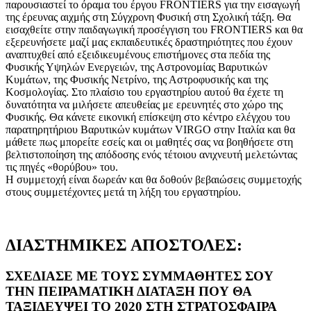
παρουσιαστεί το όραμα του έργου FRONTIERS για την εισαγωγή
της έρευνας αιχμής στη Σύγχρονη Φυσική στη Σχολική τάξη. Θα
εισαχθείτε στην παιδαγωγική προσέγγιση του FRONTIERS και θα
εξερευνήσετε μαζί μας εκπαιδευτικές δραστηριότητες που έχουν
αναπτυχθεί από εξειδικευμένους επιστήμονες στα πεδία της
Φυσικής Υψηλών Ενεργειών, της Αστρονομίας Βαρυτικών
Κυμάτων, της Φυσικής Νετρίνο, της Αστροφυσικής και της
Κοσμολογίας. Στο πλαίσιο του εργαστηρίου αυτού θα έχετε τη
δυνατότητα να μιλήσετε απευθείας με ερευνητές στο χώρο της
Φυσικής. Θα κάνετε εικονική επίσκεψη στο κέντρο ελέγχου του
παρατηρητήριου Βαρυτικών κυμάτων VIRGO στην Ιταλία και θα
μάθετε πως μπορείτε εσείς και οι μαθητές σας να βοηθήσετε στη
βελτιστοποίηση της απόδοσης ενός τέτοιου ανιχνευτή μελετώντας
τις πηγές «θορύβου» του.
Η συμμετοχή είναι δωρεάν και θα δοθούν βεβαιώσεις συμμετοχής
στους συμμετέχοντες μετά τη λήξη του εργαστηρίου.
ΔΙΑΣΤΗΜΙΚΕΣ ΑΠΟΣΤΟΛΕΣ:
ΣΧΕΔΙΑΣΕ ΜΕ ΤΟΥΣ ΣΥΜΜΑΘΗΤΕΣ ΣΟΥ
ΤΗΝ ΠΕΙΡΑΜΑΤΙΚΗ ΔΙΑΤΑΞΗ ΠΟΥ ΘΑ
ΤΑΞΙΔΕΥΨΕΙ ΤΟ 2020 ΣΤΗ ΣΤΡΑΤΟΣΦΑΙΡΑ