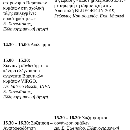
της Δράσης «Διαστημικές Αποστολές»
αστρονομία Βαρυτικών
με αφορμή τη συμμετοχή στην
κυμάτων στη σχολική
Αποστολή BLUEORIGIN 2019,
τάξη: επιλεγμένες
Γεώργιος Κουτσουμπός, Εκπ. Μπουγά
δραστηριότητες.»
Ε. Χανιωτάκης,
Ελληνογερμανική Αγωγή
1
4
.
3
0 – 1
5
.
0
0
: Διάλειμμα
15.00 – 15.30
:
Ζωντανή σύνδεση με το
κέντρο ελέγχου του
ανιχνευτή Βαρυτικών
κυμάτων
VIRGO
.
Dr
.
Valerio
Boschi
,
INFN
-
Ε. Χανιωτάκης,
Ελληνογερμανική Αγωγή.
15.30 – 16.30
: Συζήτηση και
1
5
.
3
0 – 1
6
.30
: Συζήτηση –
οργάνωση ομάδων
Ανατροφοδότηση
Δρ. Σ. Σωτηρίου, Ελληνογερμανική