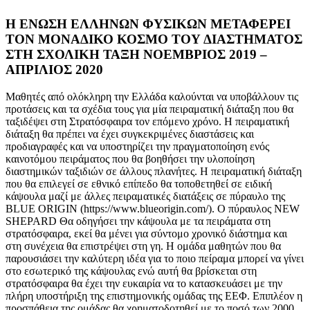
Η ΕΝΩΣΗ ΕΛΛΗΝΩΝ ΦΥΣΙΚΩΝ ΜΕΤΑΦΕΡΕΙ
ΤΟΝ ΜΟΝΑΔΙΚΟ ΚΟΣΜΟ ΤΟΥ ΔΙΑΣΤΗΜΑΤΟΣ
ΣΤΗ ΣΧΟΛΙΚΗ ΤΑΞΗ ΝΟΕΜΒΡΙΟΣ 2019 –
ΑΠΡΙΛΙΟΣ 2020
Μαθητές από ολόκληρη την Ελλάδα καλούνται να υποβάλλουν τις
προτάσεις και τα σχέδια τους για μία πειραματική διάταξη που θα
ταξιδέψει στη Στρατόσφαιρα τον επόμενο χρόνο. Η πειραματική
διάταξη θα πρέπει να έχει συγκεκριμένες διαστάσεις και
προδιαγραφές και να υποστηρίζει την πραγματοποίηση ενός
καινοτόμου πειράματος που θα βοηθήσει την υλοποίηση
διαστημικών ταξιδιών σε άλλους πλανήτες. Η πειραματική διάταξη
που θα επιλεγεί σε εθνικό επίπεδο θα τοποθετηθεί σε ειδική
κάψουλα μαζί με άλλες πειραματικές διατάξεις σε πύραυλο της
BLUE ORIGIN (https://www.blueorigin.com/). Ο πύραυλος NEW
SHEPARD Θα οδηγήσει την κάψουλα με τα πειράματα στη
στρατόσφαιρα, εκεί θα μένει για σύντομο χρονικό διάστημα και
στη συνέχεια θα επιστρέψει στη γη. Η ομάδα μαθητών που θα
παρουσιάσει την καλύτερη ιδέα για το ποιο πείραμα μπορεί να γίνει
στο εσωτερικό της κάψουλας ενώ αυτή θα βρίσκεται στη
στρατόσφαιρα θα έχει την ευκαιρία να το κατασκευάσει με την
πλήρη υποστήριξη της επιστημονικής ομάδας της ΕΕΦ. Επιπλέον η
προσπάθεια της ομάδας θα χρηματοδοτηθεί με το ποσό των 2000