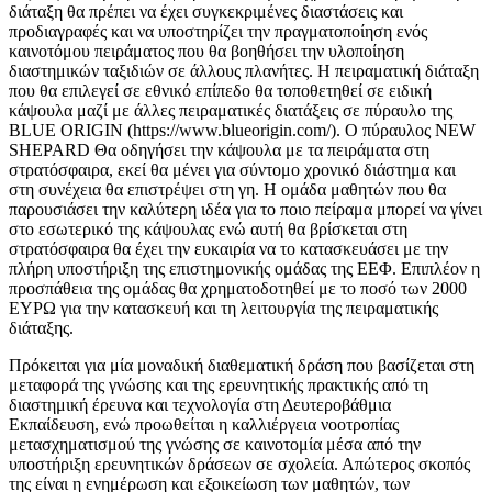
διάταξη θα πρέπει να έχει συγκεκριμένες διαστάσεις και
προδιαγραφές και να υποστηρίζει την πραγματοποίηση ενός
καινοτόμου πειράματος που θα βοηθήσει την υλοποίηση
διαστημικών ταξιδιών σε άλλους πλανήτες. Η πειραματική διάταξη
που θα επιλεγεί σε εθνικό επίπεδο θα τοποθετηθεί σε ειδική
κάψουλα μαζί με άλλες πειραματικές διατάξεις σε πύραυλο της
BLUE ORIGIN (https://www.blueorigin.com/). Ο πύραυλος NEW
SHEPARD Θα οδηγήσει την κάψουλα με τα πειράματα στη
στρατόσφαιρα, εκεί θα μένει για σύντομο χρονικό διάστημα και
στη συνέχεια θα επιστρέψει στη γη. Η ομάδα μαθητών που θα
παρουσιάσει την καλύτερη ιδέα για το ποιο πείραμα μπορεί να γίνει
στο εσωτερικό της κάψουλας ενώ αυτή θα βρίσκεται στη
στρατόσφαιρα θα έχει την ευκαιρία να το κατασκευάσει με την
πλήρη υποστήριξη της επιστημονικής ομάδας της ΕΕΦ. Επιπλέον η
προσπάθεια της ομάδας θα χρηματοδοτηθεί με το ποσό των 2000
ΕΥΡΩ για την κατασκευή και τη λειτουργία της πειραματικής
διάταξης.
Πρόκειται για μία μοναδική διαθεματική δράση που βασίζεται στη
μεταφορά της γνώσης και της ερευνητικής πρακτικής από τη
διαστημική έρευνα και τεχνολογία στη Δευτεροβάθμια
Εκπαίδευση, ενώ προωθείται η καλλιέργεια νοοτροπίας
μετασχηματισμού της γνώσης σε καινοτομία μέσα από την
υποστήριξη ερευνητικών δράσεων σε σχολεία. Απώτερος σκοπός
της είναι η ενημέρωση και εξοικείωση των μαθητών, των