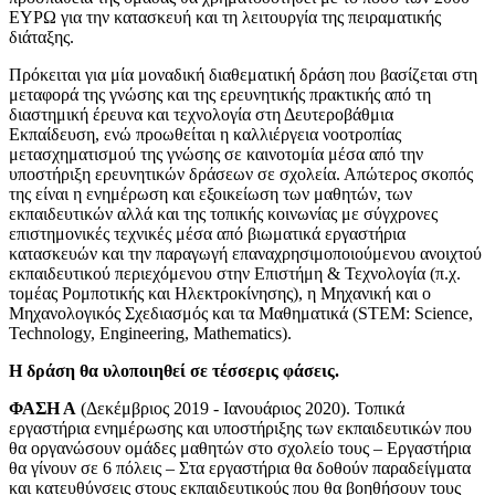
ΕΥΡΩ για την κατασκευή και τη λειτουργία της πειραματικής
διάταξης.
Πρόκειται για μία μοναδική διαθεματική δράση που βασίζεται στη
μεταφορά της γνώσης και της ερευνητικής πρακτικής από τη
διαστημική έρευνα και τεχνολογία στη Δευτεροβάθμια
Εκπαίδευση, ενώ προωθείται η καλλιέργεια νοοτροπίας
μετασχηματισμού της γνώσης σε καινοτομία μέσα από την
υποστήριξη ερευνητικών δράσεων σε σχολεία. Απώτερος σκοπός
της είναι η ενημέρωση και εξοικείωση των μαθητών, των
εκπαιδευτικών αλλά και της τοπικής κοινωνίας με σύγχρονες
επιστημονικές τεχνικές μέσα από βιωματικά εργαστήρια
κατασκευών και την παραγωγή επαναχρησιμοποιούμενου ανοιχτού
εκπαιδευτικού περιεχόμενου στην Επιστήμη & Τεχνολογία (π.χ.
τομέας Ρομποτικής και Ηλεκτροκίνησης), η Μηχανική και ο
Μηχανολογικός Σχεδιασμός και τα Μαθηματικά (STEM: Science,
Technology, Engineering, Mathematics).
Η δράση θα υλοποιηθεί σε τέσσερις φάσεις.
ΦΑΣΗ Α
(Δεκέμβριος 2019 - Ιανουάριος 2020). Τοπικά
εργαστήρια ενημέρωσης και υποστήριξης των εκπαιδευτικών που
θα οργανώσουν ομάδες μαθητών στο σχολείο τους – Εργαστήρια
θα γίνουν σε 6 πόλεις – Στα εργαστήρια θα δοθούν παραδείγματα
και κατευθύνσεις στους εκπαιδευτικούς που θα βοηθήσουν τους