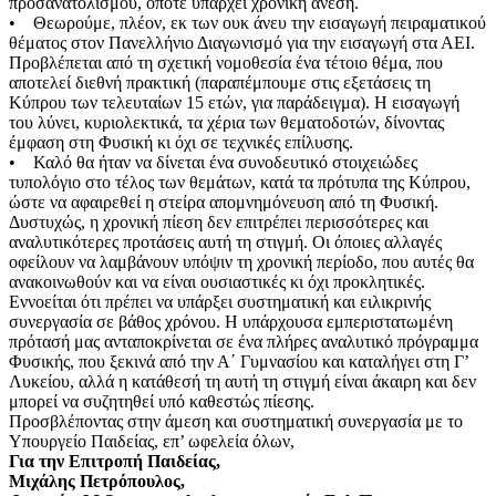
προσανατολισμού, οπότε υπάρχει χρονική άνεση.
• Θεωρούμε, πλέον, εκ των ουκ άνευ την εισαγωγή πειραματικού
θέματος στον Πανελλήνιο Διαγωνισμό για την εισαγωγή στα ΑΕΙ.
Προβλέπεται από τη σχετική νομοθεσία ένα τέτοιο θέμα, που
αποτελεί διεθνή πρακτική (παραπέμπουμε στις εξετάσεις τη
Κύπρου των τελευταίων 15 ετών, για παράδειγμα). Η εισαγωγή
του λύνει, κυριολεκτικά, τα χέρια των θεματοδοτών, δίνοντας
έμφαση στη Φυσική κι όχι σε τεχνικές επίλυσης.
• Καλό θα ήταν να δίνεται ένα συνοδευτικό στοιχειώδες
τυπολόγιο στο τέλος των θεμάτων, κατά τα πρότυπα της Κύπρου,
ώστε να αφαιρεθεί η στείρα απομνημόνευση από τη Φυσική.
Δυστυχώς, η χρονική πίεση δεν επιτρέπει περισσότερες και
αναλυτικότερες προτάσεις αυτή τη στιγμή. Οι όποιες αλλαγές
οφείλουν να λαμβάνουν υπόψιν τη χρονική περίοδο, που αυτές θα
ανακοινωθούν και να είναι ουσιαστικές κι όχι προκλητικές.
Εννοείται ότι πρέπει να υπάρξει συστηματική και ειλικρινής
συνεργασία σε βάθος χρόνου. Η υπάρχουσα εμπεριστατωμένη
πρότασή μας ανταποκρίνεται σε ένα πλήρες αναλυτικό πρόγραμμα
Φυσικής, που ξεκινά από την Α΄ Γυμνασίου και καταλήγει στη Γ’
Λυκείου, αλλά η κατάθεσή τη αυτή τη στιγμή είναι άκαιρη και δεν
μπορεί να συζητηθεί υπό καθεστώς πίεσης.
Προσβλέποντας στην άμεση και συστηματική συνεργασία με το
Υπουργείο Παιδείας, επ’ ωφελεία όλων,
Για την Επιτροπή Παιδείας,
Μιχάλης Πετρόπουλος,