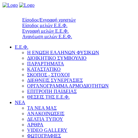
Είσοδος/Εγγραφή χρηστών
Είσοδος μελών Ε.Ε.Φ.
Εγγραφή μελών Ε.Ε.Φ.
Ανανέωση μελών Ε.Ε.Φ.
Ε.Ε.Φ.
Η ΕΝΩΣΗ ΕΛΛΗΝΩΝ ΦΥΣΙΚΩΝ
ΔΙΟΙΚΗΤΙΚΟ ΣΥΜΒΟΥΛΙΟ
ΠΑΡΑΡΤΗΜΑΤΑ
ΚΑΤΑΣΤΑΤΙΚΟ
ΣΚΟΠΟΣ - ΣΤΟΧΟΙ
ΔΙΕΘΝΕΙΣ ΣΥΝΕΡΓΑΣΙΕΣ
ΟΡΓΑΝΟΓΡΑΜΜΑ ΑΡΜΟΔΙΟΤΗΤΩΝ
ΕΠΙΤΡΟΠΗ ΠΑΙΔΕΙΑΣ
ΘΕΣΕΙΣ ΤΗΣ Ε.Ε.Φ.
ΝΕΑ
ΤΑ ΝΕΑ ΜΑΣ
ΑΝΑΚΟΙΝΩΣΕΙΣ
ΔΕΛΤΙΑ ΤΥΠΟΥ
ΑΡΘΡΑ
VIDEO GALLERY
ΦΩΤΟΓΡΑΦΙΕΣ