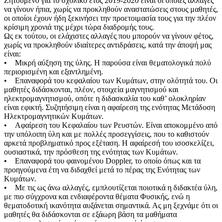
Ζητούμενο για το σχολικό έτος 2019-2020 είναι οι όποιες αλλαγές
να γίνουν ήπια, χωρίς να προκληθούν αναστατώσεις στους μαθητές,
οι οποίοι έχουν ήδη ξεκινήσει την προετοιμασία τους για την πλέον
κρίσιμη χρονιά της μέχρι τώρα διαδρομής τους.
Ως εκ τούτου, οι ελάχιστες αλλαγές που μπορούν να γίνουν φέτος,
χωρίς να προκληθούν ιδιαίτερες αντιδράσεις, κατά την άποψή μας
είναι:
• Μικρή αύξηση της ύλης. Η παρούσα είναι θεματολογικά πολύ
περιορισμένη και εξαντλημένη.
• Επαναφορά του κεφαλαίου των Κυμάτων, στην ολότητά του. Οι
μαθητές διδάσκονται, πλέον, στοιχεία μαγνητισμού και
ηλεκτρομαγνητισμού, οπότε η διδασκαλία του καθ’ ολοκληρίαν
είναι εφικτή. Συζητήσιμη είναι η αφαίρεση της ενότητας Μετάδοση
Ηλεκτρομαγνητικών Κυμάτων.
• Αφαίρεση του Κεφαλαίου των Ρευστών. Είναι αποκομμένο από
την υπόλοιπη ύλη και με πολλές προσεγγίσεις, που το καθιστούν
αρκετά προβληματικό προς εξέταση. Η αφαίρεσή του ισοσκελίζει,
ουσιαστικά, την πρόσθεση της ενότητας των Κυμάτων.
• Επαναφορά του φαινομένου Doppler, το οποίο όπως και τα
προηγούμενα έτη να διδαχθεί μετά το πέρας της Ενότητας των
Κυμάτων.
• Με τις ως άνω αλλαγές, εμπλουτίζεται ποιοτικά η διδακτέα ύλη,
με πιο σύγχρονα και ενδιαφέροντα θέματα Φυσικής, ενώ η
θεματοδοτική ικανότητα αυξάνεται σημαντικά. Ας μη ξεχνάμε ότι οι
μαθητές θα διδάσκονται σε εξάωρη βάση τα μαθήματα