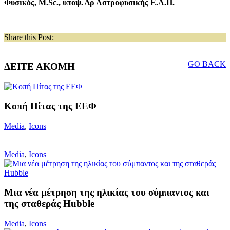
Φυσικός, M.Sc., υποψ. Δρ Αστροφυσικής Ε.Α.Π.
Share this Post:
GO BACK
ΔΕΙΤΕ ΑΚΟΜΗ
Κοπή Πίτας της ΕΕΦ
Media
,
Icons
Media
,
Icons
Mια νέα μέτρηση της ηλικίας του σύμπαντος και
της σταθεράς Hubble
Media
,
Icons