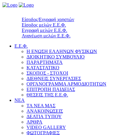
Είσοδος/Εγγραφή χρηστών
Είσοδος μελών Ε.Ε.Φ.
Εγγραφή μελών Ε.Ε.Φ.
Ανανέωση μελών Ε.Ε.Φ.
Ε.Ε.Φ.
Η ΕΝΩΣΗ ΕΛΛΗΝΩΝ ΦΥΣΙΚΩΝ
ΔΙΟΙΚΗΤΙΚΟ ΣΥΜΒΟΥΛΙΟ
ΠΑΡΑΡΤΗΜΑΤΑ
ΚΑΤΑΣΤΑΤΙΚΟ
ΣΚΟΠΟΣ - ΣΤΟΧΟΙ
ΔΙΕΘΝΕΙΣ ΣΥΝΕΡΓΑΣΙΕΣ
ΟΡΓΑΝΟΓΡΑΜΜΑ ΑΡΜΟΔΙΟΤΗΤΩΝ
ΕΠΙΤΡΟΠΗ ΠΑΙΔΕΙΑΣ
ΘΕΣΕΙΣ ΤΗΣ Ε.Ε.Φ.
ΝΕΑ
ΤΑ ΝΕΑ ΜΑΣ
ΑΝΑΚΟΙΝΩΣΕΙΣ
ΔΕΛΤΙΑ ΤΥΠΟΥ
ΑΡΘΡΑ
VIDEO GALLERY
ΦΩΤΟΓΡΑΦΙΕΣ