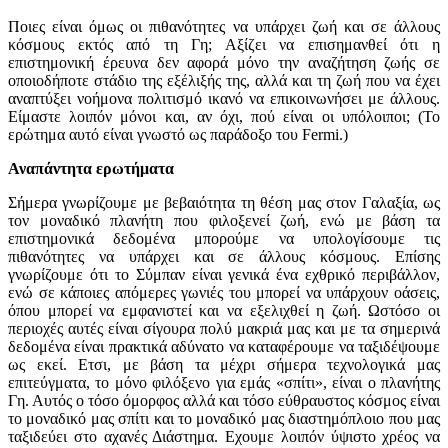
Ποιες είναι όμως οι πιθανότητες να υπάρχει ζωή και σε άλλους
κόσμους εκτός από τη Γη; Αξίζει να επισημανθεί ότι η
επιστημονική έρευνα δεν αφορά μόνο την αναζήτηση ζωής σε
οποιοδήποτε στάδιο της εξέλιξής της, αλλά και τη ζωή που να έχει
αναπτύξει νοήμονα πολιτισμό ικανό να επικοινωνήσει με άλλους.
Είμαστε λοιπόν μόνοι και, αν όχι, πού είναι οι υπόλοιποι; (Το
ερώτημα αυτό είναι γνωστό ως παράδοξο του Fermi.)
Αναπάντητα ερωτήματα
Σήμερα γνωρίζουμε με βεβαιότητα τη θέση μας στον Γαλαξία, ως
τον μοναδικό πλανήτη που φιλοξενεί ζωή, ενώ με βάση τα
επιστημονικά δεδομένα μπορούμε να υπολογίσουμε τις
πιθανότητες να υπάρχει και σε άλλους κόσμους. Επίσης
γνωρίζουμε ότι το Σύμπαν είναι γενικά ένα εχθρικό περιβάλλον,
ενώ σε κάποιες απόμερες γωνιές του μπορεί να υπάρχουν οάσεις,
όπου μπορεί να εμφανιστεί και να εξελιχθεί η ζωή. Ωστόσο οι
περιοχές αυτές είναι σίγουρα πολύ μακριά μας και με τα σημερινά
δεδομένα είναι πρακτικά αδύνατο να καταφέρουμε να ταξιδέψουμε
ως εκεί. Ετσι, με βάση τα μέχρι σήμερα τεχνολογικά μας
επιτεύγματα, το μόνο φιλόξενο για εμάς «σπίτι», είναι ο πλανήτης
Γη. Αυτός ο τόσο όμορφος αλλά και τόσο εύθραυστος κόσμος είναι
το μοναδικό μας σπίτι και το μοναδικό μας διαστημόπλοιο που μας
ταξιδεύει στο αχανές Διάστημα. Εχουμε λοιπόν ύψιστο χρέος να