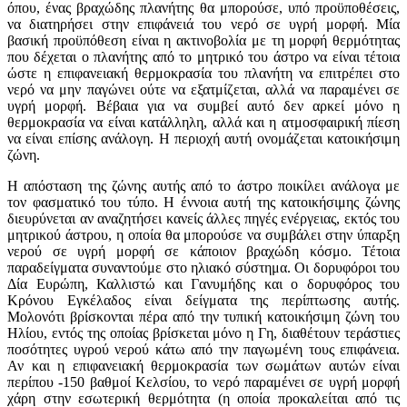
όπου, ένας βραχώδης πλανήτης θα μπορούσε, υπό προϋποθέσεις,
να διατηρήσει στην επιφάνειά του νερό σε υγρή μορφή. Μία
βασική προϋπόθεση είναι η ακτινοβολία με τη μορφή θερμότητας
που δέχεται ο πλανήτης από το μητρικό του άστρο να είναι τέτοια
ώστε η επιφανειακή θερμοκρασία του πλανήτη να επιτρέπει στο
νερό να μην παγώνει ούτε να εξατμίζεται, αλλά να παραμένει σε
υγρή μορφή. Βέβαια για να συμβεί αυτό δεν αρκεί μόνο η
θερμοκρασία να είναι κατάλληλη, αλλά και η ατμοσφαιρική πίεση
να είναι επίσης ανάλογη. Η περιοχή αυτή ονομάζεται κατοικήσιμη
ζώνη.
Η απόσταση της ζώνης αυτής από το άστρο ποικίλει ανάλογα με
τον φασματικό του τύπο. Η έννοια αυτή της κατοικήσιμης ζώνης
διευρύνεται αν αναζητήσει κανείς άλλες πηγές ενέργειας, εκτός του
μητρικού άστρου, η οποία θα μπορούσε να συμβάλει στην ύπαρξη
νερού σε υγρή μορφή σε κάποιον βραχώδη κόσμο. Τέτοια
παραδείγματα συναντούμε στο ηλιακό σύστημα. Οι δορυφόροι του
Δία Ευρώπη, Καλλιστώ και Γανυμήδης και ο δορυφόρος του
Κρόνου Εγκέλαδος είναι δείγματα της περίπτωσης αυτής.
Μολονότι βρίσκονται πέρα από την τυπική κατοικήσιμη ζώνη του
Ηλίου, εντός της οποίας βρίσκεται μόνο η Γη, διαθέτουν τεράστιες
ποσότητες υγρού νερού κάτω από την παγωμένη τους επιφάνεια.
Αν και η επιφανειακή θερμοκρασία των σωμάτων αυτών είναι
περίπου -150 βαθμοί Κελσίου, το νερό παραμένει σε υγρή μορφή
χάρη στην εσωτερική θερμότητα (η οποία προκαλείται από τις