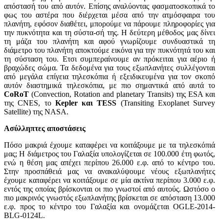
απόστασή του από αυτόν. Επίσης αναλύοντας φασματοσκοπικά το
φως του αστέρα που διέρχεται μέσα από την ατμόσφαιρα του
πλανήτη, εφόσον διαθέτει, μπορούμε να πάρουμε πληροφορίες για
την πυκνότητα και τη σύστα-σή της. Η δεύτερη μέθοδος μας δίνει
τη μάζα του πλανήτη και αφού γνωρίζουμε συνδυαστικά τη
διάμετρο του πλανήτη αποκτούμε εικόνα για την πυκνότητά του και
τη σύσταση του. Ετσι συμπεραίνουμε αν πρόκειται για αέριο ή
βραχώδες σώμα. Τα δεδομένα για τους εξωπλανήτες συλλέγονται
από μεγάλα επίγεια τηλεσκόπια ή εξειδικευμένα για τον σκοπό
αυτόν διαστημικά τηλεσκόπια, με πιο σημαντικά από αυτά το
CoRoT
(Convection, Rotation and planetary Transits) της ESA και
της CNES, το
Kepler και TESS
(Transiting Exoplanet Survey
Satellite) της NASA.
Ασύλληπτες αποστάσεις
Πόσο μακριά έχουμε καταφέρει να κοιτάξουμε με τα τηλεσκόπιά
μας; Η διάμετρος του Γαλαξία υπολογίζεται σε 100.000 έτη φωτός,
ενώ η θέση μας απέχει περίπου 26.000 ε.φ. από το κέντρο του.
Στην προσπάθειά μας να ανακαλύψουμε νέους εξωπλανήτες
έχουμε καταφέρει να κοιτάξουμε σε μία ακτίνα περίπου 3.000 ε.φ.
εντός της οποίας βρίσκονται οι πιο γνωστοί από αυτούς. Ωστόσο ο
πιο μακρινός γνωστός εξωπλανήτης βρίσκεται σε απόσταση 13.000
ε.φ. προς το κέντρο του Γαλαξία και ονομάζεται OGLE-2014-
BLG-0124L.