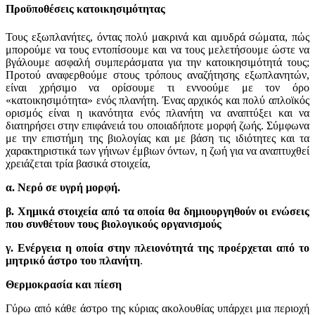
Προϋποθέσεις κατοικησιμότητας
Τους εξωπλανήτες, όντας πολύ μακρινά και αμυδρά σώματα, πώς
μπορούμε να τους εντοπίσουμε και να τους μελετήσουμε ώστε να
βγάλουμε ασφαλή συμπεράσματα για την κατοικησιμότητά τους;
Προτού αναφερθούμε στους τρόπους αναζήτησης εξωπλανητών,
είναι χρήσιμο να ορίσουμε τι εννοούμε με τον όρο
«κατοικησιμότητα» ενός πλανήτη. Ένας αρχικός και πολύ απλοϊκός
ορισμός είναι η ικανότητα ενός πλανήτη να αναπτύξει και να
διατηρήσει στην επιφάνειά του οποιαδήποτε μορφή ζωής. Σύμφωνα
με την επιστήμη της βιολογίας και με βάση τις ιδιότητες και τα
χαρακτηριστικά των γήινων έμβιων όντων, η ζωή για να αναπτυχθεί
χρειάζεται τρία βασικά στοιχεία,
α. Νερό σε υγρή μορφή.
β. Χημικά στοιχεία από τα οποία θα δημιουργηθούν οι ενώσεις
που συνθέτουν τους βιολογικούς οργανισμούς
γ. Ενέργεια η οποία στην πλειονότητά της προέρχεται από το
μητρικό άστρο του πλανήτη
.
Θερμοκρασία και πίεση
Γύρω από κάθε άστρο της κύριας ακολουθίας υπάρχει μια περιοχή