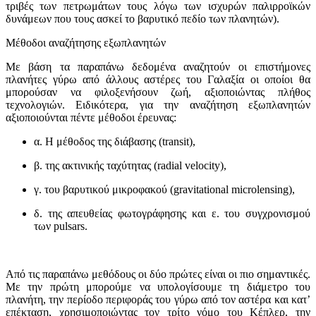
τριβές των πετρωμάτων τους λόγω των ισχυρών παλιρροϊκών
δυνάμεων που τους ασκεί το βαρυτικό πεδίο των πλανητών).
Μέθοδοι αναζήτησης εξωπλανητών
Με βάση τα παραπάνω δεδομένα αναζητούν οι επιστήμονες
πλανήτες γύρω από άλλους αστέρες του Γαλαξία οι οποίοι θα
μπορούσαν να φιλοξενήσουν ζωή, αξιοποιώντας πλήθος
τεχνολογιών. Ειδικότερα, για την αναζήτηση εξωπλανητών
αξιοποιούνται πέντε μέθοδοι έρευνας:
α. Η μέθοδος της διάβασης (transit),
β. της ακτινικής ταχύτητας (radial velocity),
γ. του βαρυτικού μικροφακού (gravitational microlensing),
δ. της απευθείας φωτογράφησης και ε. του συγχρονισμού
των pulsars.
Από τις παραπάνω μεθόδους οι δύο πρώτες είναι οι πιο σημαντικές.
Με την πρώτη μπορούμε να υπολογίσουμε τη διάμετρο του
πλανήτη, την περίοδο περιφοράς του γύρω από τον αστέρα και κατ’
επέκταση, χρησιμοποιώντας τον τρίτο νόμο του Κέπλερ, την