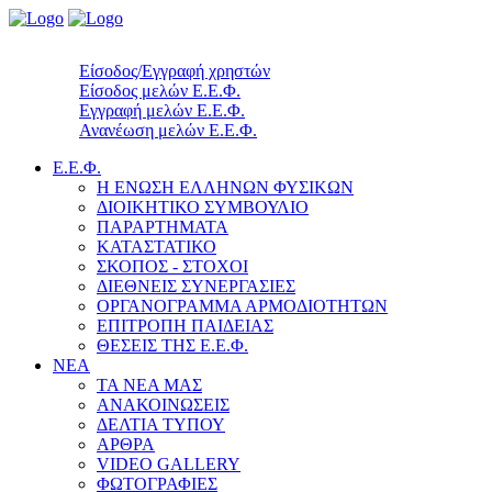
Είσοδος/Εγγραφή χρηστών
Είσοδος μελών Ε.Ε.Φ.
Εγγραφή μελών Ε.Ε.Φ.
Ανανέωση μελών Ε.Ε.Φ.
Ε.Ε.Φ.
Η ΕΝΩΣΗ ΕΛΛΗΝΩΝ ΦΥΣΙΚΩΝ
ΔΙΟΙΚΗΤΙΚΟ ΣΥΜΒΟΥΛΙΟ
ΠΑΡΑΡΤΗΜΑΤΑ
ΚΑΤΑΣΤΑΤΙΚΟ
ΣΚΟΠΟΣ - ΣΤΟΧΟΙ
ΔΙΕΘΝΕΙΣ ΣΥΝΕΡΓΑΣΙΕΣ
ΟΡΓΑΝΟΓΡΑΜΜΑ ΑΡΜΟΔΙΟΤΗΤΩΝ
ΕΠΙΤΡΟΠΗ ΠΑΙΔΕΙΑΣ
ΘΕΣΕΙΣ ΤΗΣ Ε.Ε.Φ.
ΝΕΑ
ΤΑ ΝΕΑ ΜΑΣ
ΑΝΑΚΟΙΝΩΣΕΙΣ
ΔΕΛΤΙΑ ΤΥΠΟΥ
ΑΡΘΡΑ
VIDEO GALLERY
ΦΩΤΟΓΡΑΦΙΕΣ