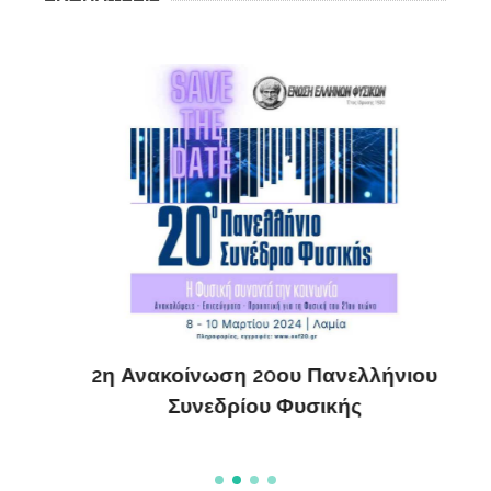
ς
ΔΗ
2η Ανακοίνωση 20ου Πανελλήνιου
Συνεδρίου Φυσικής