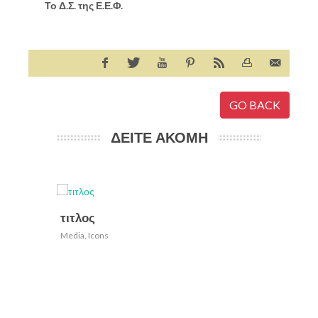
Το Δ.Σ. της Ε.Ε.Φ.
GO BACK
ΔΕΙΤΕ ΑΚΟΜΗ
τιτλος
Media
,
Icons