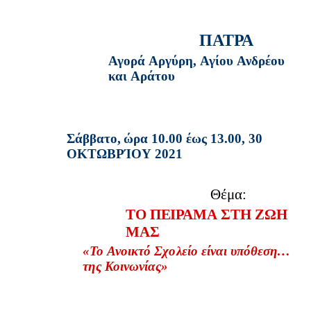
ΠΑΤΡΑ
Αγορά
Α
ρ
γύ
ρ
η,
Αγίου
Ανδρέου
και
Α
ρ
άτου
Σάββατο,
ώ
ρα
10.
0
0
έ
ω
ς
13.00,
30
ΟΚΤ
Ω
ΒΡ
Ί
ΟΥ
20
2
1
Θέμα:
ΤΟ
Π
Ε
ΙΡΑ
Μ
Α
Σ
Τ
Η
Ζ
Ω
Η
ΜΑΣ
«Το
Ανοικτό
Σχ
ο
λείο
είναι
υ
π
ό
θ
εση…
τ
η
ς
Κοινω
ν
ίας»