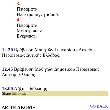
3.
Πειράμα
τ
α
Ηλ
ε
κτρ
ο
μαγνητισμού.
4.
Πειράμα
τ
α
Μετατρο
π
ών
Ενέργειας.
12
.
30
Βρά
β
ευση Μα
θ
ητών Γυμ
ν
ασί
ο
υ - Λυκείου
Π
ε
ριφ
έ
ρειας Δυτικής Ε
λ
λάδ
α
ς.
12
.
45
Βρά
βε
υση Μαθητών Δημοτικού Π
ε
ριφ
έ
ρειας
Δυτικής Ε
λ
λάδ
α
ς.
13
.
00
Λ
ήξη εκδήλ
ω
σης
Share this Post:
GO BACK
ΔΕΙΤΕ ΑΚΟΜΗ