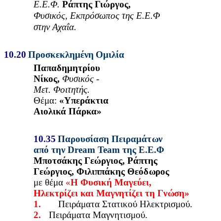
Ε.Ε
.
Φ.
Ράπτης
Γι
ώ
ρ
γ
ο
ς,
Φ
υ
σικό
ς
,
Εκπ
ρ
όσ
ω
πος
της
Ε.Ε.Φ
στην
Αχαΐα.
10
.
20
Π
ροσκε
κ
λημένη
Ομιλία
Παπαδημ
η
τρίου
Ν
ί
κος,
Φυσ
ι
κός
-
Μ
ετ.
Φοιτητ
ή
ς.
Θέμα:
«Υπεράκτια
Αιο
λ
ικά
Πάρκα»
10
.
35
Π
α
ρουσί
α
ση
Πε
ι
ρ
α
μά
τ
ω
ν
α
π
ό
την
Dre
a
m
Team
της
Ε.Ε.Φ
Mποτσάκης
Γ
ε
ώ
ργιος,
Ρά
π
της
Γ
ε
ώ
ργιος,
Φ
ι
λιπ
π
άκης
Θεό
δ
ω
ρος
με θέμα
«
Η
Φυ
σ
ική
Μαγεύ
ε
ι,
Ηλ
ε
κτρίζει
και
Μ
α
γνητίζει
τ
η
Γ
ν
ώ
ση»
1.
Πειράμα
τ
α Στατικού Ηλ
ε
κτρ
ι
σμού.
2.
Πειράμα
τ
α Μαγνητι
σ
μού.