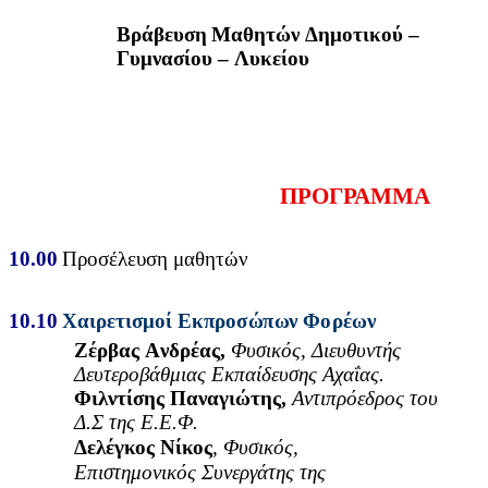
Βράβευση
Μαθη
τ
ών
Δ
ημοτικ
ο
ύ
–
Γυμ
ν
ασίου
–
Λ
υκείου
ΠΡΟΓΡΑ
Μ
ΜΑ
10
.
00
Προσ
έ
λευση μαθ
η
τών
10
.
10
Χ
αιρ
ε
τισμ
ο
ί
Εκ
π
ρο
σ
ώ
π
ω
ν
Φ
ο
ρ
έ
ω
ν
Ζέρβας
Α
νδρέας,
Φυ
σ
ικ
ό
ς,
Διευθυ
ν
τής
Δ
ε
υτερο
β
άθ
μ
ιας
Εκπαί
δ
ευσης
Αχαΐας.
Φιλντίσης
Πα
ν
αγ
ι
ώτης,
Αν
τ
ιπρό
ε
δρος
του
Δ.Σ
της
Ε.Ε.
Φ
.
Δελέγκος
Νίκο
ς
,
Φ
υ
σικό
ς
,
Επιστη
μ
ονικός
Συ
ν
ερ
γ
άτης
της