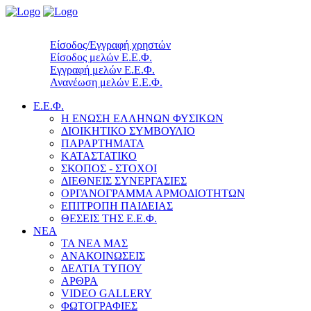
Είσοδος/Εγγραφή χρηστών
Είσοδος μελών Ε.Ε.Φ.
Εγγραφή μελών Ε.Ε.Φ.
Ανανέωση μελών Ε.Ε.Φ.
Ε.Ε.Φ.
Η ΕΝΩΣΗ ΕΛΛΗΝΩΝ ΦΥΣΙΚΩΝ
ΔΙΟΙΚΗΤΙΚΟ ΣΥΜΒΟΥΛΙΟ
ΠΑΡΑΡΤΗΜΑΤΑ
ΚΑΤΑΣΤΑΤΙΚΟ
ΣΚΟΠΟΣ - ΣΤΟΧΟΙ
ΔΙΕΘΝΕΙΣ ΣΥΝΕΡΓΑΣΙΕΣ
ΟΡΓΑΝΟΓΡΑΜΜΑ ΑΡΜΟΔΙΟΤΗΤΩΝ
ΕΠΙΤΡΟΠΗ ΠΑΙΔΕΙΑΣ
ΘΕΣΕΙΣ ΤΗΣ Ε.Ε.Φ.
ΝΕΑ
ΤΑ ΝΕΑ ΜΑΣ
ΑΝΑΚΟΙΝΩΣΕΙΣ
ΔΕΛΤΙΑ ΤΥΠΟΥ
ΑΡΘΡΑ
VIDEO GALLERY
ΦΩΤΟΓΡΑΦΙΕΣ