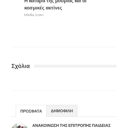
Η κατάρα της μούμιας και οι
Μεταν
κοσμικές ακτίνες
πολιτι
αποικ
Media
,
Icons
Media
,
Ic
Σχόλια
ΔΗΜΟΦΙΛΗ
ΠΡΟΣΦΑΤΑ
ΑΝΑΚΟΙΝΩΣΗ ΤΗΣ ΕΠΙΤΡΟΠΗΣ ΠΑΙΔΕΙΑΣ