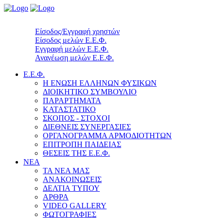
Είσοδος/Εγγραφή χρηστών
Είσοδος μελών Ε.Ε.Φ.
Εγγραφή μελών Ε.Ε.Φ.
Ανανέωση μελών Ε.Ε.Φ.
Ε.Ε.Φ.
Η ΕΝΩΣΗ ΕΛΛΗΝΩΝ ΦΥΣΙΚΩΝ
ΔΙΟΙΚΗΤΙΚΟ ΣΥΜΒΟΥΛΙΟ
ΠΑΡΑΡΤΗΜΑΤΑ
ΚΑΤΑΣΤΑΤΙΚΟ
ΣΚΟΠΟΣ - ΣΤΟΧΟΙ
ΔΙΕΘΝΕΙΣ ΣΥΝΕΡΓΑΣΙΕΣ
ΟΡΓΑΝΟΓΡΑΜΜΑ ΑΡΜΟΔΙΟΤΗΤΩΝ
ΕΠΙΤΡΟΠΗ ΠΑΙΔΕΙΑΣ
ΘΕΣΕΙΣ ΤΗΣ Ε.Ε.Φ.
ΝΕΑ
ΤΑ ΝΕΑ ΜΑΣ
ΑΝΑΚΟΙΝΩΣΕΙΣ
ΔΕΛΤΙΑ ΤΥΠΟΥ
ΑΡΘΡΑ
VIDEO GALLERY
ΦΩΤΟΓΡΑΦΙΕΣ