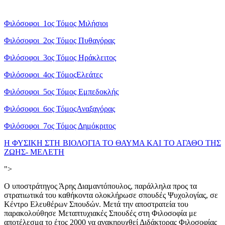
Φιλόσοφοι_1ος Τόμος Μιλήσιοι
Φιλόσοφοι_2ος Τόμος Πυθαγόρας
Φιλόσοφοι_3ος Τόμος Ηράκλειτος
Φιλόσοφοι_4ος ΤόμοςΕλεάτες
Φιλόσοφοι_5ος Τόμος Εμπεδοκλής
Φιλόσοφοι_6ος ΤόμοςΑναξαγόρας
Φιλόσοφοι_7ος Τόμος Δημόκριτος
Η ΦΥΣΙΚΗ ΣΤΗ ΒΙΟΛΟΓΙΑ ΤΟ ΘΑΥΜΑ ΚΑΙ ΤΟ ΑΓΑΘΟ ΤΗΣ
ΖΩΗΣ- ΜΕΛΕΤΗ
">
Ο υποστράτηγος Άρης Διαμαντόπουλος, παράλληλα προς τα
στρατιωτικά του καθήκοντα ολοκλήρωσε σπουδές Ψυχολογίας, σε
Κέντρο Ελευθέρων Σπουδών. Μετά την αποστρατεία του
παρακολούθησε Μεταπτυχιακές Σπουδές στη Φιλοσοφία με
αποτέλεσμα το έτος 2000 να ανακηρυχθεί Διδάκτορας Φιλοσοφίας