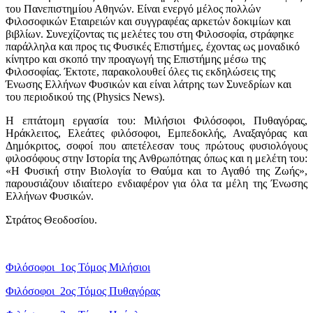
του Πανεπιστημίου Αθηνών. Είναι ενεργό μέλος πολλών
Φιλοσοφικών Εταιρειών και συγγραφέας αρκετών δοκιμίων και
βιβλίων. Συνεχίζοντας τις μελέτες του στη Φιλοσοφία, στράφηκε
παράλληλα και προς τις Φυσικές Επιστήμες, έχοντας ως μοναδικό
κίνητρο και σκοπό την προαγωγή της Επιστήμης μέσω της
Φιλοσοφίας. Έκτοτε, παρακολουθεί όλες τις εκδηλώσεις της
Ένωσης Ελλήνων Φυσικών και είναι λάτρης των Συνεδρίων και
του περιοδικού της (Physics News).
Η επτάτομη εργασία του: Μιλήσιοι Φιλόσοφοι, Πυθαγόρας,
Ηράκλειτος, Ελεάτες φιλόσοφοι, Εμπεδοκλής, Αναξαγόρας και
Δημόκριτος, σοφοί που απετέλεσαν τους πρώτους φυσιολόγους
φιλοσόφους στην Ιστορία της Ανθρωπότηας όπως και η μελέτη του:
«Η Φυσική στην Βιολογία το Θαύμα και το Αγαθό της Ζωής»,
παρουσιάζουν ιδιαίτερο ενδιαφέρον για όλα τα μέλη της Ένωσης
Ελλήνων Φυσικών.
Στράτος Θεοδοσίου.
Φιλόσοφοι_1ος Τόμος Μιλήσιοι
Φιλόσοφοι_2ος Τόμος Πυθαγόρας