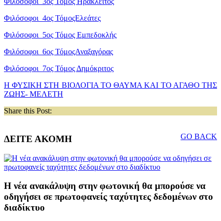
Φιλόσοφοι_3ος Τόμος Ηράκλειτος
Φιλόσοφοι_4ος ΤόμοςΕλεάτες
Φιλόσοφοι_5ος Τόμος Εμπεδοκλής
Φιλόσοφοι_6ος ΤόμοςΑναξαγόρας
Φιλόσοφοι_7ος Τόμος Δημόκριτος
Η ΦΥΣΙΚΗ ΣΤΗ ΒΙΟΛΟΓΙΑ ΤΟ ΘΑΥΜΑ ΚΑΙ ΤΟ ΑΓΑΘΟ ΤΗΣ
ΖΩΗΣ- ΜΕΛΕΤΗ
Share this Post:
GO BACK
ΔΕΙΤΕ ΑΚΟΜΗ
Η νέα ανακάλυψη στην φωτονική θα μπορούσε να
οδηγήσει σε πρωτοφανείς ταχύτητες δεδομένων στο
διαδίκτυο