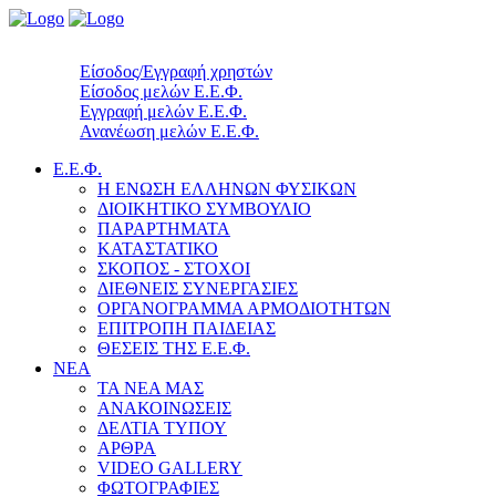
Είσοδος/Εγγραφή χρηστών
Είσοδος μελών Ε.Ε.Φ.
Εγγραφή μελών Ε.Ε.Φ.
Ανανέωση μελών Ε.Ε.Φ.
Ε.Ε.Φ.
Η ΕΝΩΣΗ ΕΛΛΗΝΩΝ ΦΥΣΙΚΩΝ
ΔΙΟΙΚΗΤΙΚΟ ΣΥΜΒΟΥΛΙΟ
ΠΑΡΑΡΤΗΜΑΤΑ
ΚΑΤΑΣΤΑΤΙΚΟ
ΣΚΟΠΟΣ - ΣΤΟΧΟΙ
ΔΙΕΘΝΕΙΣ ΣΥΝΕΡΓΑΣΙΕΣ
ΟΡΓΑΝΟΓΡΑΜΜΑ ΑΡΜΟΔΙΟΤΗΤΩΝ
ΕΠΙΤΡΟΠΗ ΠΑΙΔΕΙΑΣ
ΘΕΣΕΙΣ ΤΗΣ Ε.Ε.Φ.
ΝΕΑ
ΤΑ ΝΕΑ ΜΑΣ
ΑΝΑΚΟΙΝΩΣΕΙΣ
ΔΕΛΤΙΑ ΤΥΠΟΥ
ΑΡΘΡΑ
VIDEO GALLERY
ΦΩΤΟΓΡΑΦΙΕΣ