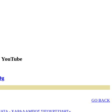
ο YouTube
Qg
GO BACK