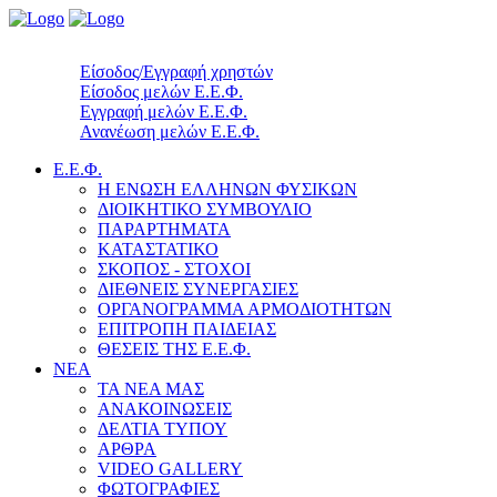
Είσοδος/Εγγραφή χρηστών
Είσοδος μελών Ε.Ε.Φ.
Εγγραφή μελών Ε.Ε.Φ.
Ανανέωση μελών Ε.Ε.Φ.
Ε.Ε.Φ.
Η ΕΝΩΣΗ ΕΛΛΗΝΩΝ ΦΥΣΙΚΩΝ
ΔΙΟΙΚΗΤΙΚΟ ΣΥΜΒΟΥΛΙΟ
ΠΑΡΑΡΤΗΜΑΤΑ
ΚΑΤΑΣΤΑΤΙΚΟ
ΣΚΟΠΟΣ - ΣΤΟΧΟΙ
ΔΙΕΘΝΕΙΣ ΣΥΝΕΡΓΑΣΙΕΣ
ΟΡΓΑΝΟΓΡΑΜΜΑ ΑΡΜΟΔΙΟΤΗΤΩΝ
ΕΠΙΤΡΟΠΗ ΠΑΙΔΕΙΑΣ
ΘΕΣΕΙΣ ΤΗΣ Ε.Ε.Φ.
ΝΕΑ
ΤΑ ΝΕΑ ΜΑΣ
ΑΝΑΚΟΙΝΩΣΕΙΣ
ΔΕΛΤΙΑ ΤΥΠΟΥ
ΑΡΘΡΑ
VIDEO GALLERY
ΦΩΤΟΓΡΑΦΙΕΣ