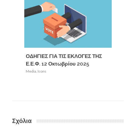
ΟΔΗΓΙΕΣ ΓΙΑ ΤΙΣ ΕΚΛΟΓΕΣ ΤΗΣ
Παρουσ
Ε.Ε.Φ. 12 Οκτωβρίου 2025
Ιωάννη
Media
,
Icons
Media
,
Ic
Σχόλια