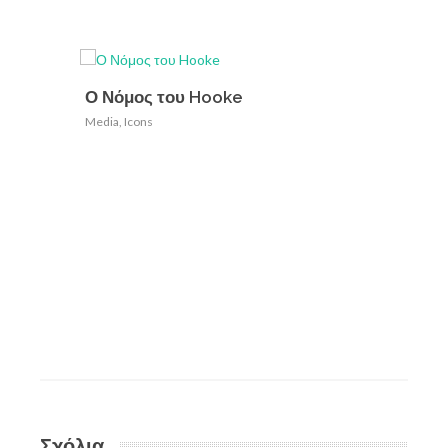
Ο Νόμος του Hooke
Επιστη
Media
,
Icons
Υποδέχ
Επιστ
Media
,
Ic
Σχόλια