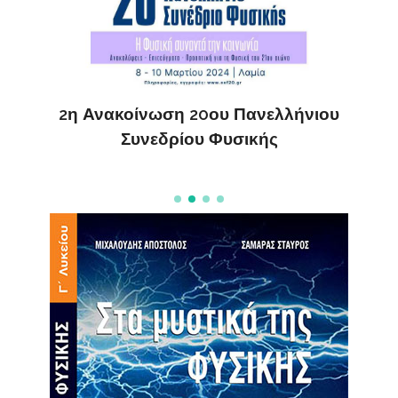
ς
ΔΗ
2η Ανακοίνωση 20ου Πανελλήνιου
Συνεδρίου Φυσικής