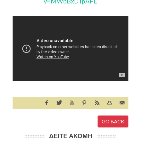
v=MWbBxDTpAFE
GO BACK
ΔΕΙΤΕ ΑΚΟΜΗ