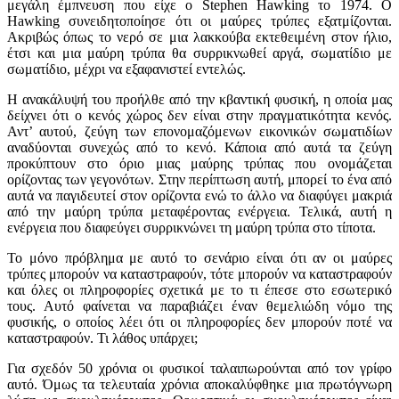
μεγάλη έμπνευση που είχε ο Stephen Hawking το 1974. Ο
Hawking συνειδητοποίησε ότι οι μαύρες τρύπες εξατμίζονται.
Ακριβώς όπως το νερό σε μια λακκούβα εκτεθειμένη στον ήλιο,
έτσι και μια μαύρη τρύπα θα συρρικνωθεί αργά, σωματίδιο με
σωματίδιο, μέχρι να εξαφανιστεί εντελώς.
Η ανακάλυψή του προήλθε από την κβαντική φυσική, η οποία μας
δείχνει ότι ο κενός χώρος δεν είναι στην πραγματικότητα κενός.
Αντ’ αυτού, ζεύγη των επονομαζόμενων εικονικών σωματιδίων
αναδύονται συνεχώς από το κενό. Κάποια από αυτά τα ζεύγη
προκύπτουν στο όριο μιας μαύρης τρύπας που ονομάζεται
ορίζοντας των γεγονότων. Στην περίπτωση αυτή, μπορεί το ένα από
αυτά να παγιδευτεί στον ορίζοντα ενώ το άλλο να διαφύγει μακριά
από την μαύρη τρύπα μεταφέροντας ενέργεια. Τελικά, αυτή η
ενέργεια που διαφεύγει συρρικνώνει τη μαύρη τρύπα στο τίποτα.
Το μόνο πρόβλημα με αυτό το σενάριο είναι ότι αν οι μαύρες
τρύπες μπορούν να καταστραφούν, τότε μπορούν να καταστραφούν
και όλες οι πληροφορίες σχετικά με το τι έπεσε στο εσωτερικό
τους. Αυτό φαίνεται να παραβιάζει έναν θεμελιώδη νόμο της
φυσικής, ο οποίος λέει ότι οι πληροφορίες δεν μπορούν ποτέ να
καταστραφούν. Τι λάθος υπάρχει;
Για σχεδόν 50 χρόνια οι φυσικοί ταλαιπωρούνται από τον γρίφο
αυτό. Όμως τα τελευταία χρόνια αποκαλύφθηκε μια πρωτόγνωρη