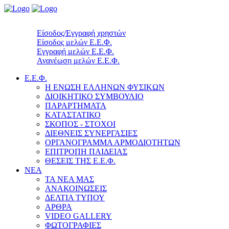
Είσοδος/Εγγραφή χρηστών
Είσοδος μελών Ε.Ε.Φ.
Εγγραφή μελών Ε.Ε.Φ.
Ανανέωση μελών Ε.Ε.Φ.
Ε.Ε.Φ.
Η ΕΝΩΣΗ ΕΛΛΗΝΩΝ ΦΥΣΙΚΩΝ
ΔΙΟΙΚΗΤΙΚΟ ΣΥΜΒΟΥΛΙΟ
ΠΑΡΑΡΤΗΜΑΤΑ
ΚΑΤΑΣΤΑΤΙΚΟ
ΣΚΟΠΟΣ - ΣΤΟΧΟΙ
ΔΙΕΘΝΕΙΣ ΣΥΝΕΡΓΑΣΙΕΣ
ΟΡΓΑΝΟΓΡΑΜΜΑ ΑΡΜΟΔΙΟΤΗΤΩΝ
ΕΠΙΤΡΟΠΗ ΠΑΙΔΕΙΑΣ
ΘΕΣΕΙΣ ΤΗΣ Ε.Ε.Φ.
ΝΕΑ
ΤΑ ΝΕΑ ΜΑΣ
ΑΝΑΚΟΙΝΩΣΕΙΣ
ΔΕΛΤΙΑ ΤΥΠΟΥ
ΑΡΘΡΑ
VIDEO GALLERY
ΦΩΤΟΓΡΑΦΙΕΣ