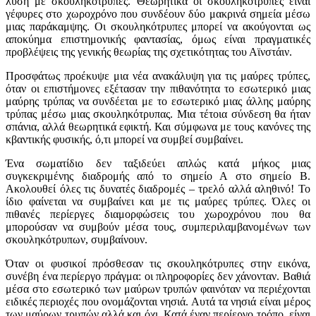
λύση με σκουληκότρυπες. Θεωρητικά οι σκουληκότρυπες είναι
γέφυρες στο χωροχρόνο που συνδέουν δύο μακρινά σημεία μέσω
μιας παράκαμψης. Οι σκουληκότρυπες μπορεί να ακούγονται ως
αποκύημα επιστημονικής φαντασίας, όμως είναι πραγματικές
προβλέψεις της γενικής θεωρίας της σχετικότητας του Αϊνστάιν.
Προσφάτως προέκυψε μια νέα ανακάλυψη για τις μαύρες τρύπες,
όταν οι επιστήμονες εξέτασαν την πιθανότητα το εσωτερικό μιας
μαύρης τρύπας να συνδέεται με το εσωτερικό μιας άλλης μαύρης
τρύπας μέσω μιας σκουληκότρυπας. Μια τέτοια σύνδεση θα ήταν
σπάνια, αλλά θεωρητικά εφικτή. Και σύμφωνα με τους κανόνες της
κβαντικής φυσικής, ό,τι μπορεί να συμβεί συμβαίνει.
Ένα σωματίδιο δεν ταξιδεύει απλώς κατά μήκος μιας
συγκεκριμένης διαδρομής από το σημείο Α στο σημείο Β.
Ακολουθεί όλες τις δυνατές διαδρομές – τρελό ​​αλλά αληθινό! Το
ίδιο φαίνεται να συμβαίνει και με τις μαύρες τρύπες. Όλες οι
πιθανές περίεργες διαμορφώσεις του χωροχρόνου που θα
μπορούσαν να συμβούν μέσα τους, συμπεριλαμβανομένων των
σκουληκότρυπων, συμβαίνουν.
Όταν οι φυσικοί πρόσθεσαν τις σκουληκότρυπες στην εικόνα,
συνέβη ένα περίεργο πράγμα: οι πληροφορίες δεν χάνονταν. Βαθιά
μέσα στο εσωτερικό των μαύρων τρυπών φαινόταν να περιέχονται
ειδικές περιοχές που ονομάζονται νησιά. Αυτά τα νησιά είναι μέρος
των μαύρων τρυπών αλλά και όχι. Κατά έναν περίεργο τρόπο, είναι