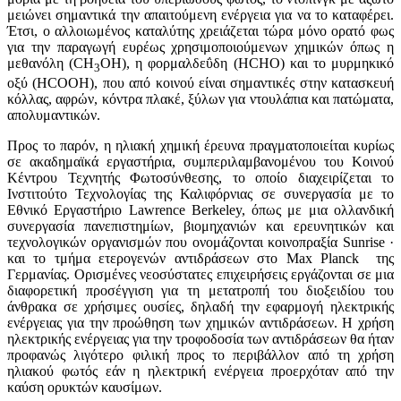
μειώνει σημαντικά την απαιτούμενη ενέργεια για να το καταφέρει.
Έτσι, ο αλλοιωμένος καταλύτης χρειάζεται τώρα μόνο ορατό φως
για την παραγωγή ευρέως χρησιμοποιούμενων χημικών όπως η
μεθανόλη (CH
OH), η φορμαλδεΰδη (HCHO) και το μυρμηκικό
3
οξύ (HCOOH), που από κοινού είναι σημαντικές στην κατασκευή
κόλλας, αφρών, κόντρα πλακέ, ξύλων για ντουλάπια και πατώματα,
απολυμαντικών.
Προς το παρόν, η ηλιακή χημική έρευνα πραγματοποιείται κυρίως
σε ακαδημαϊκά εργαστήρια, συμπεριλαμβανομένου του Κοινού
Κέντρου Τεχνητής Φωτοσύνθεσης, το οποίο διαχειρίζεται το
Ινστιτούτο Τεχνολογίας της Καλιφόρνιας σε συνεργασία με το
Εθνικό Εργαστήριο Lawrence Berkeley, όπως με μια ολλανδική
συνεργασία πανεπιστημίων, βιομηχανιών και ερευνητικών και
τεχνολογικών οργανισμών που ονομάζονται κοινοπραξία Sunrise ·
και το τμήμα ετερογενών αντιδράσεων στο Max Planck της
Γερμανίας. Ορισμένες νεοσύστατες επιχειρήσεις εργάζονται σε μια
διαφορετική προσέγγιση για τη μετατροπή του διοξειδίου του
άνθρακα σε χρήσιμες ουσίες, δηλαδή την εφαρμογή ηλεκτρικής
ενέργειας για την προώθηση των χημικών αντιδράσεων. Η χρήση
ηλεκτρικής ενέργειας για την τροφοδοσία των αντιδράσεων θα ήταν
προφανώς λιγότερο φιλική προς το περιβάλλον από τη χρήση
ηλιακού φωτός εάν η ηλεκτρική ενέργεια προερχόταν από την
καύση ορυκτών καυσίμων.