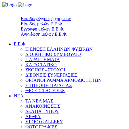
Είσοδος/Εγγραφή χρηστών
Είσοδος μελών Ε.Ε.Φ.
Εγγραφή μελών Ε.Ε.Φ.
Ανανέωση μελών Ε.Ε.Φ.
Ε.Ε.Φ.
Η ΕΝΩΣΗ ΕΛΛΗΝΩΝ ΦΥΣΙΚΩΝ
ΔΙΟΙΚΗΤΙΚΟ ΣΥΜΒΟΥΛΙΟ
ΠΑΡΑΡΤΗΜΑΤΑ
ΚΑΤΑΣΤΑΤΙΚΟ
ΣΚΟΠΟΣ - ΣΤΟΧΟΙ
ΔΙΕΘΝΕΙΣ ΣΥΝΕΡΓΑΣΙΕΣ
ΟΡΓΑΝΟΓΡΑΜΜΑ ΑΡΜΟΔΙΟΤΗΤΩΝ
ΕΠΙΤΡΟΠΗ ΠΑΙΔΕΙΑΣ
ΘΕΣΕΙΣ ΤΗΣ Ε.Ε.Φ.
ΝΕΑ
ΤΑ ΝΕΑ ΜΑΣ
ΑΝΑΚΟΙΝΩΣΕΙΣ
ΔΕΛΤΙΑ ΤΥΠΟΥ
ΑΡΘΡΑ
VIDEO GALLERY
ΦΩΤΟΓΡΑΦΙΕΣ