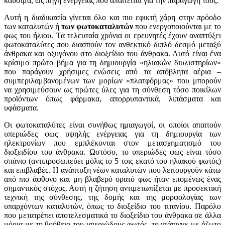
καύσιμα, ως πηγή ενέργειας που απαιτείται για την παραγωγή τους.
Αυτή η διαδικασία γίνεται όλο και πιο εφικτή χάρη στην πρόοδο
των καταλυτών ή
των φωτοκαταλυτών
που ενεργοποιούνται με το
φως του ήλιου. Τα τελευταία χρόνια οι ερευνητές έχουν αναπτύξει
φωτοκαταλύτες που διασπούν τον ανθεκτικό διπλό δεσμό μεταξύ
άνθρακα και οξυγόνου στο διοξείδιο του άνθρακα. Αυτό είναι ένα
κρίσιμο πρώτο βήμα για τη δημιουργία «ηλιακών διυλιστηρίων»
που παράγουν χρήσιμες ενώσεις από τα απόβλητα αέρια –
συμπεριλαμβανομένων των μορίων «πλατφόρμας» που μπορούν
να χρησιμεύσουν ως πρώτες ύλες για τη σύνθεση τόσο ποικίλων
προϊόντων όπως φάρμακα, απορρυπαντικά, λιπάσματα και
υφάσματα.
Οι φωτοκαταλύτες είναι συνήθως ημιαγωγοί, οι οποίοι απαιτούν
υπεριώδες φως υψηλής ενέργειας για τη δημιουργία των
ηλεκτρονίων που εμπλέκονται στον μετασχηματισμό του
διοξειδίου του άνθρακα. Ωστόσο, το υπεριώδες φως είναι τόσο
σπάνιο (αντιπροσωπεύει μόλις το 5 τοις εκατό του ηλιακού φωτός)
και επιβλαβές. Η ανάπτυξη νέων καταλυτών που λειτουργούν κάτω
από πιο άφθονο και μη βλαβερό ορατό φως ήταν επομένως ένας
σημαντικός στόχος. Αυτή η ζήτηση αντιμετωπίζεται με προσεκτική
τεχνική της σύνθεσης, της δομής και της μορφολογίας των
υπαρχόντων καταλυτών, όπως το διοξείδιο του τιτανίου. Παρόλο
που μετατρέπει αποτελεσματικά το διοξείδιο του άνθρακα σε άλλα
μόρια με τη βοήθεια του υπεριώδους φωτός, το ντόπινγκ με άζωτο