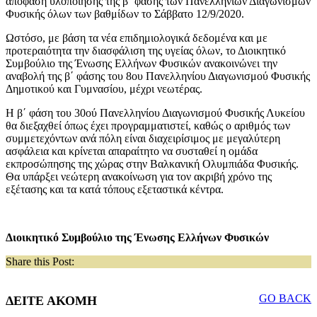
απόφαση υλοποίησης της β΄ φάσης των Πανελληνίων Διαγωνισμών
Φυσικής όλων των βαθμίδων το Σάββατο 12/9/2020.
Ωστόσο, με βάση τα νέα επιδημιολογικά δεδομένα και με
προτεραιότητα την διασφάλιση της υγείας όλων, το Διοικητικό
Συμβούλιο της Ένωσης Ελλήνων Φυσικών ανακοινώνει την
αναβολή της β΄ φάσης του 8ου Πανελληνίου Διαγωνισμού Φυσικής
Δημοτικού και Γυμνασίου, μέχρι νεωτέρας.
Η β΄ φάση του 30ού Πανελληνίου Διαγωνισμού Φυσικής Λυκείου
θα διεξαχθεί όπως έχει προγραμματιστεί, καθώς ο αριθμός των
συμμετεχόντων ανά πόλη είναι διαχειρίσιμος με μεγαλύτερη
ασφάλεια και κρίνεται απαραίτητο να συσταθεί η ομάδα
εκπροσώπησης της χώρας στην Βαλκανική Ολυμπιάδα Φυσικής.
Θα υπάρξει νεώτερη ανακοίνωση για τον ακριβή χρόνο της
εξέτασης και τα κατά τόπους εξεταστικά κέντρα.
Διοικητικό Συμβούλιο της Ένωσης Ελλήνων Φυσικών
Share this Post:
GO BACK
ΔΕΙΤΕ ΑΚΟΜΗ