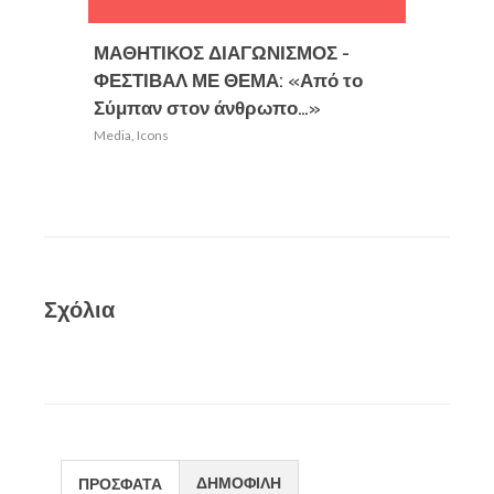
ΜΑΘΗΤΙΚΟΣ ΔΙΑΓΩΝΙΣΜΟΣ -
Υπόμν
ΦΕΣΤΙΒΑΛ ΜΕ ΘΕΜΑ: «Από το
Φυσικώ
Σύμπαν στον άνθρωπο…»
Αναπλ
Media
,
Icons
Media
,
Ic
Σχόλια
ΔΗΜΟΦΙΛΗ
ΠΡΟΣΦΑΤΑ