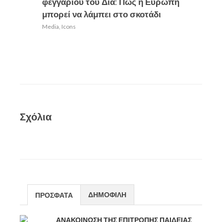
φεγγαριού του Δία: Πώς η Ευρώπη
Media
,
Ic
μπορεί να λάμπει στο σκοτάδι
Media
,
Icons
Σχόλια
ΔΗΜΟΦΙΛΗ
ΠΡΟΣΦΑΤΑ
ΑΝΑΚΟΙΝΩΣΗ ΤΗΣ ΕΠΙΤΡΟΠΗΣ ΠΑΙΔΕΙΑΣ