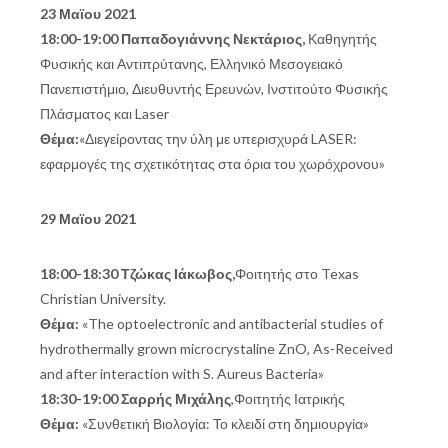
23 Μαϊου 2021
18:00-19:00 Παπαδογιάννης Νεκτάριος,
Καθηγητής
Φυσικής και Αντιπρύτανης, Ελληνικό Μεσογειακό
Πανεπιστήμιο, Διευθυντής Ερευνών, Ινστιτούτο Φυσικής
Πλάσματος και Laser
Θέμα:
«Διεγείροντας την ύλη με υπερισχυρά LASER:
εφαρμογές της σχετικότητας στα όρια του χωρόχρονου»
29 Μαϊου 2021
18:00-18:30 Τζώκας Ιάκωβος,
Φοιτητής στο Texas
Christian University.
Θέμα:
«The optoelectronic and antibacterial studies of
hydrothermally grown microcrystaline ZnO, As-Received
and after interaction with S. Aureus Bacteria»
18:30-19:00 Σαρρής Μιχάλης
,Φοιτητής Ιατρικής
Θέμα:
«Συνθετική Βιολογία: Το κλειδί στη δημιουργία»