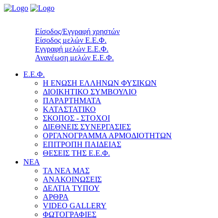
Είσοδος/Εγγραφή χρηστών
Είσοδος μελών Ε.Ε.Φ.
Εγγραφή μελών Ε.Ε.Φ.
Ανανέωση μελών Ε.Ε.Φ.
Ε.Ε.Φ.
Η ΕΝΩΣΗ ΕΛΛΗΝΩΝ ΦΥΣΙΚΩΝ
ΔΙΟΙΚΗΤΙΚΟ ΣΥΜΒΟΥΛΙΟ
ΠΑΡΑΡΤΗΜΑΤΑ
ΚΑΤΑΣΤΑΤΙΚΟ
ΣΚΟΠΟΣ - ΣΤΟΧΟΙ
ΔΙΕΘΝΕΙΣ ΣΥΝΕΡΓΑΣΙΕΣ
ΟΡΓΑΝΟΓΡΑΜΜΑ ΑΡΜΟΔΙΟΤΗΤΩΝ
ΕΠΙΤΡΟΠΗ ΠΑΙΔΕΙΑΣ
ΘΕΣΕΙΣ ΤΗΣ Ε.Ε.Φ.
ΝΕΑ
ΤΑ ΝΕΑ ΜΑΣ
ΑΝΑΚΟΙΝΩΣΕΙΣ
ΔΕΛΤΙΑ ΤΥΠΟΥ
ΑΡΘΡΑ
VIDEO GALLERY
ΦΩΤΟΓΡΑΦΙΕΣ