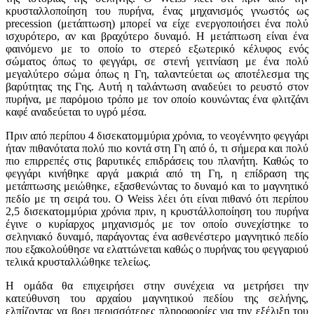
κρυσταλλοποίηση του πυρήνα, ένας μηχανισμός γνωστός ως
precession (μετάπτωση) μπορεί να είχε ενεργοποιήσει ένα πολύ
ισχυρότερο, αν και βραχύτερο δυναμό. Η μετάπτωση είναι ένα
φαινόμενο με το οποίο το στερεό εξωτερικό κέλυφος ενός
σώματος όπως το φεγγάρι, σε στενή γειτνίαση με ένα πολύ
μεγαλύτερο σώμα όπως η Γη, ταλαντεύεται ως αποτέλεσμα της
βαρύτητας της Γης. Αυτή η ταλάντωση αναδεύει το ρευστό στον
πυρήνα, με παρόμοιο τρόπο με τον οποίο κουνώντας ένα φλιτζάνι
καφέ αναδεύεται το υγρό μέσα.
Πριν από περίπου 4 δισεκατομμύρια χρόνια, το νεογέννητο φεγγάρι
ήταν πιθανότατα πολύ πιο κοντά στη Γη από ό, τι σήμερα και πολύ
πιο επιρρεπές στις βαρυτικές επιδράσεις του πλανήτη. Καθώς το
φεγγάρι κινήθηκε αργά μακριά από τη Γη, η επίδραση της
μετάπτωσης μειώθηκε, εξασθενώντας το δυναμό και το μαγνητικό
πεδίο με τη σειρά του. Ο Weiss λέει ότι είναι πιθανό ότι περίπου
2,5 δισεκατομμύρια χρόνια πριν, η κρυστάλλοποίηση του πυρήνα
έγινε ο κυρίαρχος μηχανισμός με τον οποίο συνεχίστηκε το
σεληνιακό δυναμό, παράγοντας ένα ασθενέστερο μαγνητικό πεδίο
που εξακολούθησε να ελαττώνεται καθώς ο πυρήνας του φεγγαριού
τελικά κρυσταλλώθηκε τελείως.
Η ομάδα θα επιχειρήσει στην συνέχεια να μετρήσει την
κατεύθυνση του αρχαίου μαγνητικού πεδίου της σελήνης,
ελπίζοντας να βρει περισσότερες πληροφορίες για την εξέλιξη του