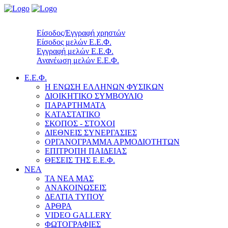
Είσοδος/Εγγραφή χρηστών
Είσοδος μελών Ε.Ε.Φ.
Εγγραφή μελών Ε.Ε.Φ.
Ανανέωση μελών Ε.Ε.Φ.
Ε.Ε.Φ.
Η ΕΝΩΣΗ ΕΛΛΗΝΩΝ ΦΥΣΙΚΩΝ
ΔΙΟΙΚΗΤΙΚΟ ΣΥΜΒΟΥΛΙΟ
ΠΑΡΑΡΤΗΜΑΤΑ
ΚΑΤΑΣΤΑΤΙΚΟ
ΣΚΟΠΟΣ - ΣΤΟΧΟΙ
ΔΙΕΘΝΕΙΣ ΣΥΝΕΡΓΑΣΙΕΣ
ΟΡΓΑΝΟΓΡΑΜΜΑ ΑΡΜΟΔΙΟΤΗΤΩΝ
ΕΠΙΤΡΟΠΗ ΠΑΙΔΕΙΑΣ
ΘΕΣΕΙΣ ΤΗΣ Ε.Ε.Φ.
ΝΕΑ
ΤΑ ΝΕΑ ΜΑΣ
ΑΝΑΚΟΙΝΩΣΕΙΣ
ΔΕΛΤΙΑ ΤΥΠΟΥ
ΑΡΘΡΑ
VIDEO GALLERY
ΦΩΤΟΓΡΑΦΙΕΣ