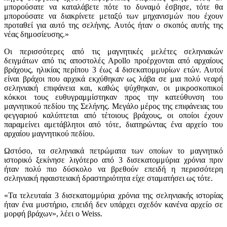
μπορούσατε να καταλάβετε πότε το δυναμό έσβησε, τότε θα
μπορούσατε να διακρίνετε μεταξύ των μηχανισμών που έχουν
προταθεί για αυτό της σελήνης. Αυτός ήταν ο σκοπός αυτής της
νέας δημοσίευσης.»
Οι περισσότερες από τις μαγνητικές μελέτες σεληνιακών
δειγμάτων από τις αποστολές Apollo προέρχονται από αρχαίους
βράχους, ηλικίας περίπου 3 έως 4 δισεκατομμυρίων ετών. Αυτοί
είναι βράχοι που αρχικά εκχύθηκαν ως λάβα σε μια πολύ νεαρή
σεληνιακή επιφάνεια και, καθώς ψύχθηκαν, οι μικροσκοπικοί
κόκκοι τους ευθυγραμμίστηκαν προς την κατεύθυνση του
μαγνητικού πεδίου της Σελήνης. Μεγάλο μέρος της επιφάνειας του
φεγγαριού καλύπτεται από τέτοιους βράχους, οι οποίοι έχουν
παραμείνει αμετάβλητοι από τότε, διατηρώντας ένα αρχείο του
αρχαίου μαγνητικού πεδίου.
Ωστόσο, τα σεληνιακά πετρώματα των οποίων το μαγνητικό
ιστορικό ξεκίνησε λιγότερο από 3 δισεκατομμύρια χρόνια πριν
ήταν πολύ πιο δύσκολο να βρεθούν επειδή η περισσότερη
σεληνιακή ηφαιστειακή δραστηριότητα είχε σταματήσει ως τότε.
«Τα τελευταία 3 δισεκατομμύρια χρόνια της σεληνιακής ιστορίας
ήταν ένα μυστήριο, επειδή δεν υπάρχει σχεδόν κανένα αρχείο σε
μορφή βράχων», λέει ο Weiss.