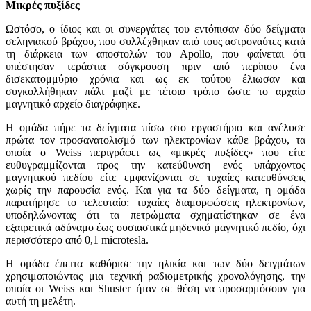
Μικρές πυξίδες
Ωστόσο, ο ίδιος και οι συνεργάτες του εντόπισαν δύο δείγματα
σεληνιακού βράχου, που συλλέχθηκαν από τους αστροναύτες κατά
τη διάρκεια των αποστολών του Apollo, που φαίνεται ότι
υπέστησαν τεράστια σύγκρουση πριν από περίπου ένα
δισεκατομμύριο χρόνια και ως εκ τούτου έλιωσαν και
συγκολλήθηκαν πάλι μαζί με τέτοιο τρόπο ώστε το αρχαίο
μαγνητικό αρχείο διαγράφηκε.
Η ομάδα πήρε τα δείγματα πίσω στο εργαστήριο και ανέλυσε
πρώτα τον προσανατολισμό των ηλεκτρονίων κάθε βράχου, τα
οποία ο Weiss περιγράφει ως «μικρές πυξίδες» που είτε
ευθυγραμμίζονται προς την κατεύθυνση ενός υπάρχοντος
μαγνητικού πεδίου είτε εμφανίζονται σε τυχαίες κατευθύνσεις
χωρίς την παρουσία ενός. Και για τα δύο δείγματα, η ομάδα
παρατήρησε το τελευταίο: τυχαίες διαμορφώσεις ηλεκτρονίων,
υποδηλώνοντας ότι τα πετρώματα σχηματίστηκαν σε ένα
εξαιρετικά αδύναμο έως ουσιαστικά μηδενικό μαγνητικό πεδίο, όχι
περισσότερο από 0,1 microtesla.
Η ομάδα έπειτα καθόρισε την ηλικία και των δύο δειγμάτων
χρησιμοποιώντας μια τεχνική ραδιομετρικής χρονολόγησης, την
οποία οι Weiss και Shuster ήταν σε θέση να προσαρμόσουν για
αυτή τη μελέτη.