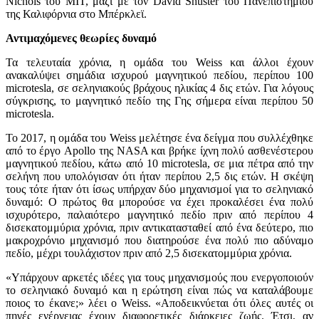
Nichols του MIT, μαζί με τον David Shuster του Πανεπιστημίου
της Καλιφόρνια στο Μπέρκλεϊ.
Αντιμαχόμενες θεωρίες δυναμό
Τα τελευταία χρόνια, η ομάδα του Weiss και άλλοι έχουν
ανακαλύψει σημάδια ισχυρού μαγνητικού πεδίου, περίπου 100
microtesla, σε σεληνιακούς βράχους ηλικίας 4 δις ετών. Για λόγους
σύγκρισης, το μαγνητικό πεδίο της Γης σήμερα είναι περίπου 50
microtesla.
Το 2017, η ομάδα του Weiss μελέτησε ένα δείγμα που συλλέχθηκε
από το έργο Apollo της NASA και βρήκε ίχνη πολύ ασθενέστερου
μαγνητικού πεδίου, κάτω από 10 microtesla, σε μια πέτρα από την
σελήνη που υπολόγισαν ότι ήταν περίπου 2,5 δις ετών. Η σκέψη
τους τότε ήταν ότι ίσως υπήρχαν δύο μηχανισμοί για το σεληνιακό
δυναμό: Ο πρώτος θα μπορούσε να έχει προκαλέσει ένα πολύ
ισχυρότερο, παλαιότερο μαγνητικό πεδίο πριν από περίπου 4
δισεκατομμύρια χρόνια, πριν αντικατασταθεί από ένα δεύτερο, πιο
μακροχρόνιο μηχανισμό που διατηρούσε ένα πολύ πιο αδύναμο
πεδίο, μέχρι τουλάχιστον πριν από 2,5 δισεκατομμύρια χρόνια.
«Υπάρχουν αρκετές ιδέες για τους μηχανισμούς που ενεργοποιούν
το σεληνιακό δυναμό και η ερώτηση είναι πώς να καταλάβουμε
ποιος το έκανε;» λέει ο Weiss. «Αποδεικνύεται ότι όλες αυτές οι
πηγές ενέργειας έχουν διαφορετικές διάρκειες ζωής. Έτσι, αν