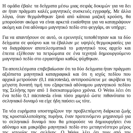
Η ομάδα έβαλε τα δείγματα μέσω μιας σειράς δοκιμών για να δει
αν ήταν πράγματι καλές μαγνητικές συσκευές εγγραφής. Με άλλα
λόγια, όταν θερμάνθηκαν ξανά από κάποια μαζική κρούση, θα
μπορούσαν ακόμα να είναι αρκετά ευαίσθητα για να καταγράψουν
ακόμη και ένα αδύναμο μαγνητικό πεδίο στο φεγγάρι, αν υπήρχε;
Για να απαντήσουν σε αυτό, οι ερευνητές τοποθέτησαν και τα δύο
δείγματα σε φούρνο και τα έβαλλαν με υψηλές θερμοκρασίες για
να διαγράψουν αποτελεσματικά το μαγνητικό τους αρχείο και
έπειτα εξέθεσαν τα πετρώματα σε ένα τεχνητά δημιουργούμενο
μαγνητικό πεδίο στο εργαστήριο καθώς ψύχθηκαν.
Τα αποτελέσματα επιβεβαίωσαν ότι τα δύο δείγματα ήταν πράγματι
αξιόπιστα μαγνητικά καταγραφικά και ότι η ισχύς πεδίου που
αρχικά μετρούσαν (0,1 microtesla), αντιπροσώπευε με ακρίβεια τη
μέγιστη δυνατή τιμή του εξαιρετικά αδύναμου μαγνητικού πεδίου
της Σελήνης πριν από 1 δισεκατομμύριο χρόνια. Ο Weiss λέει ότι
ένα πεδίο 0,1 microtesla είναι τόσο χαμηλό ώστε πιθανότατα το
σεληνιακό δυναμό να είχε ήδη παύσει ως τότε.
Τα νέα ευρήματα υποστηρίζουν την προβλεπόμενη διάρκεια ζωής
της κρυσταλλοποίησης πυρήνα, έναν προτεινόμενο μηχανισμό για
το σεληνιακό δυναμό που θα μπορούσε να δημιουργήσει ένα
αδύναμο και μακρόβιο μαγνητικό πεδίο στο μεταγενέστερο μέρος
της ιστορίας της σελήνης. Ο Weiss λέει ότι πριν από την