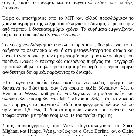
στιγμή, αυτό το δυναμό, και το μαγνητικό πεδίο που παρήγε,
έσβησαν.
Τώρα οι επιστήμονες από το MIT και αλλού προσδιόρισαν το
χρονοδιάγραμμα της λήξης του σεληνιακού δυναμό, περίπου πριν
από περίπου 1 δισεκατομμύριο χρόνια. Τα ευρήματα εμφανίζονται
σήμερα στο περιοδικό
Science Advances
.
Το νέο χρονοδιάγραμμα αποκλείει ορισμένες θεωρίες για το τι
οδήγησε το σεληνιακό δυναμό στα μεταγενέστερα του στάδια και
ευνοεί έναν συγκεκριμένο μηχανισμό: την κρυσταλλοποίηση του
πυρήνα. Καθώς ο εσωτερικός σιδερένιος πυρήνας του φεγγαριού
κρυσταλλώθηκε, το ηλεκτρικά φορτισμένο υγρό του υγρού πυρήνα
αναδεύτηκε δυναμικά, παράγοντας το δυναμό.
«Το μαγνητικό πεδίο είναι αυτό το νεφελώδες πράγμα που
διαπερνά το διάστημα, σαν ένα αόρατο πεδίο δύναμης», λέει ο
Benjamin Weiss, καθηγητής γεωλογικών, ατμοσφαιρικών και
πλανητικών επιστημών στο MIT. «Έχουμε δείξει ότι το δυναμό
που παρήγαγε το μαγνητικό πεδίο του φεγγαριού πέθανε κάπου
πριν από 1,5 έως 1 δισεκατομμύριο χρόνια και φαίνεται να
τροφοδοτείτο με τρόπο εφάμιλλο με του πεδίου της Γης».
Στους συν-συγγραφείς του Weiss συγκαταλέγονται οι Saied
Mighani και Huapei Wang, καθώς και ο Caue Borlina και ο Claire