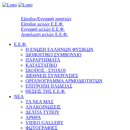
Είσοδος/Εγγραφή χρηστών
Είσοδος μελών Ε.Ε.Φ.
Εγγραφή μελών Ε.Ε.Φ.
Ανανέωση μελών Ε.Ε.Φ.
Ε.Ε.Φ.
Η ΕΝΩΣΗ ΕΛΛΗΝΩΝ ΦΥΣΙΚΩΝ
ΔΙΟΙΚΗΤΙΚΟ ΣΥΜΒΟΥΛΙΟ
ΠΑΡΑΡΤΗΜΑΤΑ
ΚΑΤΑΣΤΑΤΙΚΟ
ΣΚΟΠΟΣ - ΣΤΟΧΟΙ
ΔΙΕΘΝΕΙΣ ΣΥΝΕΡΓΑΣΙΕΣ
ΟΡΓΑΝΟΓΡΑΜΜΑ ΑΡΜΟΔΙΟΤΗΤΩΝ
ΕΠΙΤΡΟΠΗ ΠΑΙΔΕΙΑΣ
ΘΕΣΕΙΣ ΤΗΣ Ε.Ε.Φ.
ΝΕΑ
ΤΑ ΝΕΑ ΜΑΣ
ΑΝΑΚΟΙΝΩΣΕΙΣ
ΔΕΛΤΙΑ ΤΥΠΟΥ
ΑΡΘΡΑ
VIDEO GALLERY
ΦΩΤΟΓΡΑΦΙΕΣ