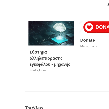
Donate
Media
,
Icons
Σύστημα
αλληλεπίδρασης
εγκεφάλου - μηχανής
Media
,
Icons
Σχόλια