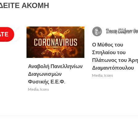
ΔΕΙΤΕ ΑΚΟΜΗ
ΔΗΜΙΟΥΡΓΙΑ: Η Φυσική
Γίνε κι εσύ ειση
Ο Μύθος του
της Θεολογίας και η
18 Δεκεμβρίο
Σπηλαίου του
Θεολογία της Φυσικής
Πλάτωνος του Άρ
Αναβολή Πανελληνίων
Διαμαντόπουλου
Διαγωνισμών
Media
,
Icons
Φυσικής Ε.Ε.Φ.
Media
,
Icons