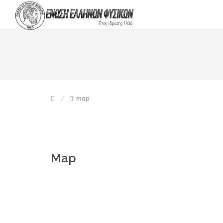
map
Map