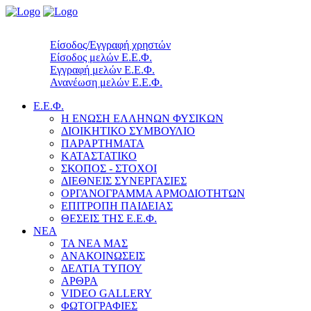
Είσοδος/Εγγραφή χρηστών
Είσοδος μελών Ε.Ε.Φ.
Εγγραφή μελών Ε.Ε.Φ.
Ανανέωση μελών Ε.Ε.Φ.
Ε.Ε.Φ.
Η ΕΝΩΣΗ ΕΛΛΗΝΩΝ ΦΥΣΙΚΩΝ
ΔΙΟΙΚΗΤΙΚΟ ΣΥΜΒΟΥΛΙΟ
ΠΑΡΑΡΤΗΜΑΤΑ
ΚΑΤΑΣΤΑΤΙΚΟ
ΣΚΟΠΟΣ - ΣΤΟΧΟΙ
ΔΙΕΘΝΕΙΣ ΣΥΝΕΡΓΑΣΙΕΣ
ΟΡΓΑΝΟΓΡΑΜΜΑ ΑΡΜΟΔΙΟΤΗΤΩΝ
ΕΠΙΤΡΟΠΗ ΠΑΙΔΕΙΑΣ
ΘΕΣΕΙΣ ΤΗΣ Ε.Ε.Φ.
ΝΕΑ
ΤΑ ΝΕΑ ΜΑΣ
ΑΝΑΚΟΙΝΩΣΕΙΣ
ΔΕΛΤΙΑ ΤΥΠΟΥ
ΑΡΘΡΑ
VIDEO GALLERY
ΦΩΤΟΓΡΑΦΙΕΣ