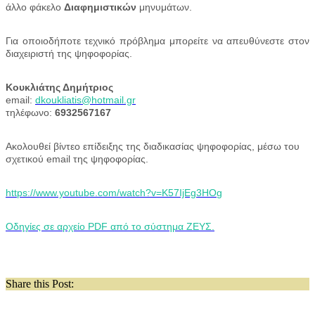
άλλο φάκελο
Διαφημιστικών
μηνυμάτων.
Για οποιοδήποτε τεχνικό πρόβλημα μπορείτε να απευθύνεστε στον
διαχειριστή της ψηφοφορίας.
Κουκλιάτης Δημήτριος
email:
dkoukliatis@hotmail.g
r
τηλέφωνο:
6932567167
Ακολουθεί βίντεο επίδειξης της διαδικασίας ψηφοφορίας, μέσω του
σχετικού email της ψηφοφορίας.
https://www.youtube.com/watch
?
v=K57IjEg3HO
g
Οδηγίες σε αρχείο PDF από το σύστημα ΖΕΥΣ
.
Share this Post: