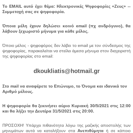
Το EMAIL αυτό έχει θέμα: Ηλεκτρονικές Ψηφοφορίες «Ζευς» --
Συμμετοχή σας σε ψηφοφορία.
Όποια μέλη έχουν δηλώσει κοινό
email
(πχ ανδρόγυνο), θα
λάβουν ξεχωριστό μήνυμα για κάθε μέλος.
Όποιο μέλος - ψηφοφόρος δεν λάβει το
email
με τον σύνδεσμος της
ψηφοφορίας, παρακαλείται να στείλει άμεσα μήνυμα στον διαχειριστή
της ψηφοφορίας στο email:
dkoukliatis
@
hotmail
.
gr
Στο
mail
να αναφέρετε το Επώνυμο, το Όνομα και ιδανικά τον
Αριθμό μέλους.
Η ψηφοφορία θα ξεκινήσει αύριο Κυριακή 30/5/2021 στις 12:00
και θα λήξει την Δευτέρα 31/5/2021 στις 20:00.
ΠΡΟΣΟΧΗ! Υπάρχει πιθανότητα λόγω της μαζικής αποστολής των
μηνυμάτων αυτά να καταλήξουν στα
Ανεπιθύμητα
ή σε κάποιο