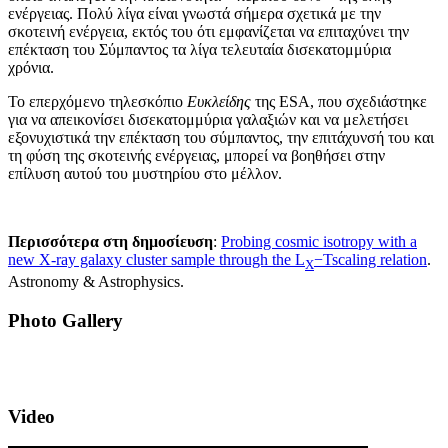
ενέργειας. Πολύ λίγα είναι γνωστά σήμερα σχετικά με την
σκοτεινή ενέργεια, εκτός του ότι εμφανίζεται να επιταχύνει την
επέκταση του Σύμπαντος τα λίγα τελευταία δισεκατομμύρια
χρόνια.
Το επερχόμενο τηλεσκόπιο
Ευκλείδης
της ESA, που σχεδιάστηκε
για να απεικονίσει δισεκατομμύρια γαλαξιών και να μελετήσει
εξονυχιστικά την επέκταση του σύμπαντος, την επιτάχυνσή του και
τη φύση της σκοτεινής ενέργειας, μπορεί να βοηθήσει στην
επίλυση αυτού του μυστηρίου στο μέλλον.
Περισσότερα στη δημοσίευση
:
Probing cosmic isotropy with a
new X-ray galaxy cluster sample through the L
−Tscaling relation
.
X
Astronomy & Astrophysics.
Photo Gallery
Video