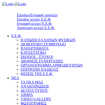
Είσοδος/Εγγραφή χρηστών
Είσοδος μελών Ε.Ε.Φ.
Εγγραφή μελών Ε.Ε.Φ.
Ανανέωση μελών Ε.Ε.Φ.
Ε.Ε.Φ.
Η ΕΝΩΣΗ ΕΛΛΗΝΩΝ ΦΥΣΙΚΩΝ
ΔΙΟΙΚΗΤΙΚΟ ΣΥΜΒΟΥΛΙΟ
ΠΑΡΑΡΤΗΜΑΤΑ
ΚΑΤΑΣΤΑΤΙΚΟ
ΣΚΟΠΟΣ - ΣΤΟΧΟΙ
ΔΙΕΘΝΕΙΣ ΣΥΝΕΡΓΑΣΙΕΣ
ΟΡΓΑΝΟΓΡΑΜΜΑ ΑΡΜΟΔΙΟΤΗΤΩΝ
ΕΠΙΤΡΟΠΗ ΠΑΙΔΕΙΑΣ
ΘΕΣΕΙΣ ΤΗΣ Ε.Ε.Φ.
ΝΕΑ
ΤΑ ΝΕΑ ΜΑΣ
ΑΝΑΚΟΙΝΩΣΕΙΣ
ΔΕΛΤΙΑ ΤΥΠΟΥ
ΑΡΘΡΑ
VIDEO GALLERY
ΦΩΤΟΓΡΑΦΙΕΣ