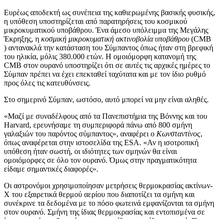
Ευρέως αποδεκτή ως συνέπεια της καθιερωμένης βασικής φυσικής,
η υπόθεση υποστηρίζεται από παρατηρήσεις του κοσμικού
μικροκυματικού υποβάθρου. Ένα άμεσο υπόλειμμα της Μεγάλης
Έκρηξης, η
κοσμική μικροκυματική ακτινοβολία υποβάθρου
(CMB
) αντανακλά την κατάσταση του Σύμπαντος όπως ήταν στη βρεφική
του ηλικία, μόλις 380.000 ετών. Η ομοιόμορφη κατανομή της
CMB στον ουρανό υποστηρίζει ότι σε αυτές τις αρχικές ημέρες το
Σύμπαν πρέπει να έχει επεκταθεί ταχύτατα και με τον ίδιο ρυθμό
προς όλες τις κατευθύνσεις.
Στο σημερινό Σύμπαν, ωστόσο, αυτό μπορεί να μην είναι αληθές.
«Μαζί με συναδέλφους από τα Πανεπιστήμια της Βόννης και του
Harvard, ερευνήσαμε τη συμπεριφορά πάνω από 800 σμήνη
γαλαξιών του παρόντος σύμπαντος», αναφέρει ο
Κωνσταντίνος
,
όπως αναφέρεται στην ιστοσελίδα της ESA. «Αν η ισοτροπική
υπόθεση ήταν σωστή, οι ιδιότητες των σμηνών θα είναι
ομοιόμορφες σε όλο τον ουρανό. Όμως στην πραγματικότητα
είδαμε σημαντικές διαφορές».
Οι αστρονόμοι χρησιμοποίησαν μετρήσεις θερμοκρασίας ακτίνων-
Χ του εξαιρετικά θερμού αερίου που διαποτίζει τα σμήνη και
συνέκρινε τα δεδομένα με το πόσο φωτεινά εμφανίζονται τα σμήνη
στον ουρανό. Σμήνη της ίδιας θερμοκρασίας και εντοπισμένα σε