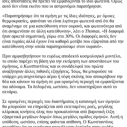
ίσες αποστάσεις θα πρέπει να εμφανίζονται το ίδιο φωτεινά. Όμως
αυτό δεν είναι εκείνο που οι αστρονόμοι παρατήρησαν.
«Παρατηρήσαμε ότι τα σμήνη με τις ίδιες ιδιότητες, με όμοιες
θερμοκρασίες, φαινόταν να είναι λιγότερο φωτεινά από ότι θα
αναμέναμε σε μια κατεύθυνση στον ουρανό, και φωτεινότερα από
ότι αναμενόταν σε άλλη κατεύθυνση», λέει ο
Thomas
. «Η διαφορά
ήταν αρκετά σημαντική, γύρω στο 30%. Οι διαφορές αυτές δεν
είναι τυχαίες αλλά έχουν ένα καθαρό μοτίβο που εξαρτάται από την
κατεύθυνση στην οποία παρατηρούσαμε στον ουρανό».
Πριν αμφισβητήσουν το ευρέως αποδεκτό κοσμολογικό μοντέλο,
το οποίο παρέχει τη βάση για την εκτίμηση των αποστάσεων του
σμήνους, ο
Κωνσταντίνος
και οι συνάδελφοί του πρώτα
αναζήτησαν άλλες πιθανές εξηγήσεις. Ίσως, θα μπορούσε να
υπάρχει μη ανιχνεύσιμο αέριο ή νέφη σκόνης που αποκρύβουν την
θέα και κάνουν τα σμήνη σε μια ορισμένη περιοχή να εμφανίζονται
πιο αδύναμα. Τα δεδομένα, ωστόσο, δεν υποστηρίζουν αυτό το
σενάριο.
Σε ορισμένες περιοχές του διαστήματος η κατανομή των σμηνών
θα μπορούσε να επηρεάζεται από εκτεταμένες ροές, μεγάλης
κλίμακας κινήσεις ύλης που προκαλούνται από βαρυτική έλξη
εξαιρετικά μεγάλων δομών όπως μεγάλες ομάδες σμηνών. Αυτή η
υπόθεση, ωστόσο, επίσης φαίνεται απίθανη. Ο Κωνσταντίνος
προσθέτει ότι τα ευρήματα προκάλεσαν έκπληξη στην ομάδα.