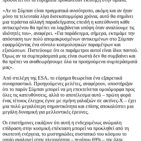
«Αν το Σύμπαν είναι πραγματικά ανισότροπο, ακόμη και αν ήταν
μόνο τα τελευταία λίγα δισεκατομμύρια χρόνια, αυτό θα σημάνει
μια τεράστια αλλαγή παραδείγματος επειδή η κατεύθυνση κάθε
αντικειμένου θα πρέπει να λαμβάνεται υπόψη όταν αναλύουμε τις
ιδιότητές του», αναφέρει. «Για παράδειγμα, σήμερα, εκτιμάμε την
απόσταση των πολύ απομακρυσμένων αντικειμένων στο Σύμπαν
εφαρμόζοντας ένα σύνολο κοσμολογικών παραμέτρων και
εξισώσεων. Πιστεύουμε ότι οι παράμετροι αυτοί είναι ίδιοι παντού.
Όμως αν τα συμπεράσματά μας είναι σωστά δεν θα συμβαίνει και
θα πρέπει να αναθεωρήσουμε όλα τα προηγούμενα συμπεράσματά
μας».
Από στελέχη της ESA, το εύρημα θεωρείται ένα εξαιρετικά
συναρπαστικό. Προηγούμενες μελέτες, αναφέρουν, υποστήριξαν
ότι το παρόν Σύμπαν μπορεί να μη επεκτείνεται ομοιόμορφα προς
όλες τις κατευθύνσεις, αλλά το αποτέλεσμα αυτό – πρώτη φορά
ένας τέτοιος έλεγχος έγινε με σμήνη γαλαξιών σε ακτίνες-Χ – έχει
μια πολύ μεγαλύτερη σημαντικότητα και επίσης αποκαλύπτει μια
μεγάλη δυναμική για μελλοντικές έρευνες.
Οι επιστήμονες εικάζουν ότι αυτή η ενδεχομένως ανώμαλη
επίδραση στην κοσμική επέκταση μπορεί να προκληθεί από τη
σκοτεινή ενέργεια, το μυστηριώδες συστατικό του κόσμου το
οποίο αναλογεί στην πλειονότητα – περίπου 69% – της όλης