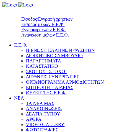
Είσοδος/Εγγραφή χρηστών
Είσοδος μελών Ε.Ε.Φ.
Εγγραφή μελών Ε.Ε.Φ.
Ανανέωση μελών Ε.Ε.Φ.
Ε.Ε.Φ.
Η ΕΝΩΣΗ ΕΛΛΗΝΩΝ ΦΥΣΙΚΩΝ
ΔΙΟΙΚΗΤΙΚΟ ΣΥΜΒΟΥΛΙΟ
ΠΑΡΑΡΤΗΜΑΤΑ
ΚΑΤΑΣΤΑΤΙΚΟ
ΣΚΟΠΟΣ - ΣΤΟΧΟΙ
ΔΙΕΘΝΕΙΣ ΣΥΝΕΡΓΑΣΙΕΣ
ΟΡΓΑΝΟΓΡΑΜΜΑ ΑΡΜΟΔΙΟΤΗΤΩΝ
ΕΠΙΤΡΟΠΗ ΠΑΙΔΕΙΑΣ
ΘΕΣΕΙΣ ΤΗΣ Ε.Ε.Φ.
ΝΕΑ
ΤΑ ΝΕΑ ΜΑΣ
ΑΝΑΚΟΙΝΩΣΕΙΣ
ΔΕΛΤΙΑ ΤΥΠΟΥ
ΑΡΘΡΑ
VIDEO GALLERY
ΦΩΤΟΓΡΑΦΙΕΣ