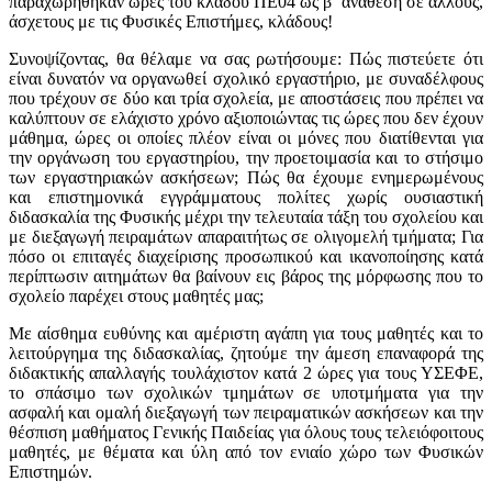
παραχωρήθηκαν ώρες του κλάδου ΠΕ04 ως β΄ ανάθεση σε άλλους,
άσχετους με τις Φυσικές Επιστήμες, κλάδους!
Συνοψίζοντας, θα θέλαμε να σας ρωτήσουμε: Πώς πιστεύετε ότι
είναι δυνατόν να οργανωθεί σχολικό εργαστήριο, με συναδέλφους
που τρέχουν σε δύο και τρία σχολεία, με αποστάσεις που πρέπει να
καλύπτουν σε ελάχιστο χρόνο αξιοποιώντας τις ώρες που δεν έχουν
μάθημα, ώρες οι οποίες πλέον είναι οι μόνες που διατίθενται για
την οργάνωση του εργαστηρίου, την προετοιμασία και το στήσιμο
των εργαστηριακών ασκήσεων; Πώς θα έχουμε ενημερωμένους
και επιστημονικά εγγράμματους πολίτες χωρίς ουσιαστική
διδασκαλία της Φυσικής μέχρι την τελευταία τάξη του σχολείου και
με διεξαγωγή πειραμάτων απαραιτήτως σε ολιγομελή τμήματα; Για
πόσο οι επιταγές διαχείρισης προσωπικού και ικανοποίησης κατά
περίπτωσιν αιτημάτων θα βαίνουν εις βάρος της μόρφωσης που το
σχολείο παρέχει στους μαθητές μας;
Με αίσθημα ευθύνης και αμέριστη αγάπη για τους μαθητές και το
λειτούργημα της διδασκαλίας, ζητούμε την άμεση επαναφορά της
διδακτικής απαλλαγής τουλάχιστον κατά 2 ώρες για τους ΥΣΕΦΕ,
το σπάσιμο των σχολικών τμημάτων σε υποτμήματα για την
ασφαλή και ομαλή διεξαγωγή των πειραματικών ασκήσεων και την
θέσπιση μαθήματος Γενικής Παιδείας για όλους τους τελειόφοιτους
μαθητές, με θέματα και ύλη από τον ενιαίο χώρο των Φυσικών
Επιστημών.