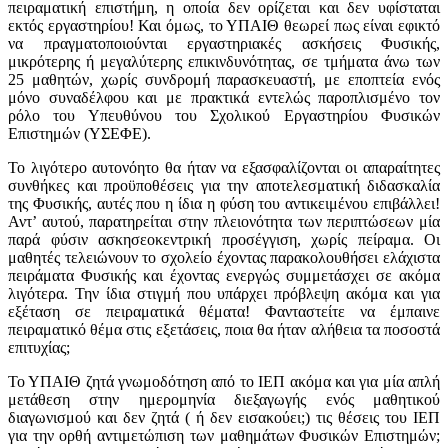
πειραματική επιστήμη, η οποία δεν ορίζεται και δεν υφίσταται
εκτός εργαστηρίου! Και όμως, το ΥΠΑΙΘ θεωρεί πως είναι εφικτό
να πραγματοποιούνται εργαστηριακές ασκήσεις Φυσικής,
μικρότερης ή μεγαλύτερης επικινδυνότητας, σε τμήματα άνω των
25 μαθητών, χωρίς συνδρομή παρασκευαστή, με εποπτεία ενός
μόνο συναδέλφου και με πρακτικά εντελώς παροπλισμένο τον
ρόλο του Υπευθύνου του Σχολικού Εργαστηρίου Φυσικών
Επιστημών (ΥΣΕΦΕ).
Το λιγότερο αυτονόητο θα ήταν να εξασφαλίζονται οι απαραίτητες
συνθήκες και προϋποθέσεις για την αποτελεσματική διδασκαλία
της Φυσικής, αυτές που η ίδια η φύση του αντικειμένου επιβάλλει!
Αντ’ αυτού, παρατηρείται στην πλειονότητα των περιπτώσεων μία
παρά φύσιν ασκησεοκεντρική προσέγγιση, χωρίς πείραμα. Οι
μαθητές τελειώνουν το σχολείο έχοντας παρακολουθήσει ελάχιστα
πειράματα Φυσικής και έχοντας ενεργώς συμμετάσχει σε ακόμα
λιγότερα. Την ίδια στιγμή που υπάρχει πρόβλεψη ακόμα και για
εξέταση σε πειραματικά θέματα! Φανταστείτε να έμπαινε
πειραματικό θέμα στις εξετάσεις, ποια θα ήταν αλήθεια τα ποσοστά
επιτυχίας;
Το ΥΠΑΙΘ ζητά γνωμοδότηση από το ΙΕΠ ακόμα και για μία απλή
μετάθεση στην ημερομηνία διεξαγωγής ενός μαθητικού
διαγωνισμού και δεν ζητά ( ή δεν εισακούει;) τις θέσεις του ΙΕΠ
για την ορθή αντιμετώπιση των μαθημάτων Φυσικών Επιστημών;