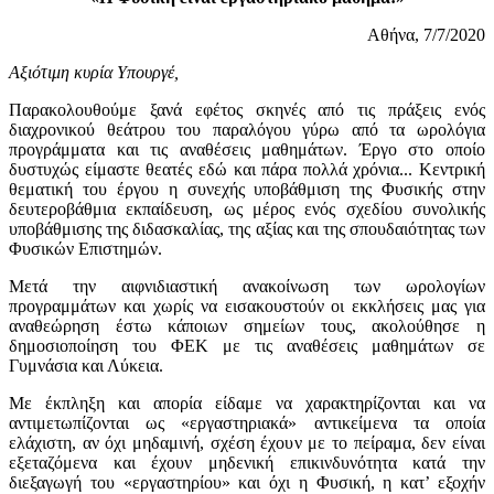
Αθήνα, 7/7/2020
Αξιότιμη κυρία Υπουργέ,
Παρακολουθούμε ξανά εφέτος σκηνές από τις πράξεις ενός
διαχρονικού θεάτρου του παραλόγου γύρω από τα ωρολόγια
προγράμματα και τις αναθέσεις μαθημάτων. Έργο στο οποίο
δυστυχώς είμαστε θεατές εδώ και πάρα πολλά χρόνια... Κεντρική
θεματική του έργου η συνεχής υποβάθμιση της Φυσικής στην
δευτεροβάθμια εκπαίδευση, ως μέρος ενός σχεδίου συνολικής
υποβάθμισης της διδασκαλίας, της αξίας και της σπουδαιότητας των
Φυσικών Επιστημών.
Μετά την αιφνιδιαστική ανακοίνωση των ωρολογίων
προγραμμάτων και χωρίς να εισακουστούν οι εκκλήσεις μας για
αναθεώρηση έστω κάποιων σημείων τους, ακολούθησε η
δημοσιοποίηση του ΦΕΚ με τις αναθέσεις μαθημάτων σε
Γυμνάσια και Λύκεια.
Με έκπληξη και απορία είδαμε να χαρακτηρίζονται και να
αντιμετωπίζονται ως «εργαστηριακά» αντικείμενα τα οποία
ελάχιστη, αν όχι μηδαμινή, σχέση έχουν με το πείραμα, δεν είναι
εξεταζόμενα και έχουν μηδενική επικινδυνότητα κατά την
διεξαγωγή του «εργαστηρίου» και όχι η Φυσική, η κατ’ εξοχήν