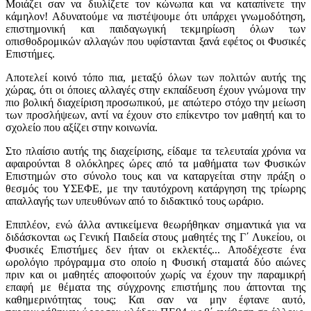
Μοιάζει σαν να διυλίζετε τον κώνωπα και να καταπίνετε την
κάμηλον! Αδυνατούμε να πιστέψουμε ότι υπάρχει γνωμοδότηση,
επιστημονική και παιδαγωγική τεκμηρίωση όλων των
οπισθοδρομικών αλλαγών που υφίστανται ξανά εφέτος οι Φυσικές
Επιστήμες.
Αποτελεί κοινό τόπο πια, μεταξύ όλων των πολιτών αυτής της
χώρας, ότι οι όποιες αλλαγές στην εκπαίδευση έχουν γνώμονα την
πιο βολική διαχείριση προσωπικού, με απώτερο στόχο την μείωση
των προσλήψεων, αντί να έχουν στο επίκεντρο τον μαθητή και το
σχολείο που αξίζει στην κοινωνία.
Στο πλαίσιο αυτής της διαχείρισης, είδαμε τα τελευταία χρόνια να
αφαιρούνται 8 ολόκληρες ώρες από τα μαθήματα των Φυσικών
Επιστημών στο σύνολο τους και να καταργείται στην πράξη ο
θεσμός του ΥΣΕΦΕ, με την ταυτόχρονη κατάργηση της τρίωρης
απαλλαγής των υπευθύνων από το διδακτικό τους ωράριο.
Επιπλέον, ενώ άλλα αντικείμενα θεωρήθηκαν σημαντικά για να
διδάσκονται ως Γενική Παιδεία στους μαθητές της Γ΄ Λυκείου, οι
Φυσικές Επιστήμες δεν ήταν οι εκλεκτές... Αποδέχεστε ένα
ωρολόγιο πρόγραμμα στο οποίο η Φυσική σταματά δύο αιώνες
πριν και οι μαθητές αποφοιτούν χωρίς να έχουν την παραμικρή
επαφή με θέματα της σύγχρονης επιστήμης που άπτονται της
καθημερινότητας τους; Και σαν να μην έφτανε αυτό,