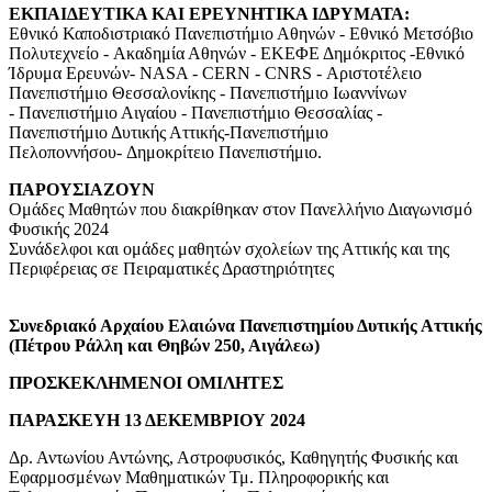
ΕΚΠΑΙΔΕΥΤΙΚΑ ΚΑΙ ΕΡΕΥΝΗΤΙΚΑ ΙΔΡΥΜΑΤΑ:
Εθνικό Καποδιστριακό Πανεπιστήμιο Αθηνών - Εθνικό Μετσόβιο
Πολυτεχνείο - Ακαδημία Αθηνών - ΕΚΕΦΕ Δημόκριτος -Εθνικό
Ίδρυμα Ερευνών- NASA - CERN - CNRS - Αριστοτέλειο
Πανεπιστήμιο Θεσσαλονίκης - Πανεπιστήμιο Ιωαννίνων
- Πανεπιστήμιο Αιγαίου - Πανεπιστήμιο Θεσσαλίας -
Πανεπιστήμιο Δυτικής Αττικής-Πανεπιστήμιο
Πελοποννήσου- Δημοκρίτειο Πανεπιστήμιο.
ΠΑΡΟΥΣΙΑΖΟΥΝ
Ομάδες Μαθητών που διακρίθηκαν στον Πανελλήνιο Διαγωνισμό
Φυσικής 2024
Συνάδελφοι και ομάδες μαθητών σχολείων της Αττικής και της
Περιφέρειας σε Πειραματικές Δραστηριότητες
Συνεδριακό Αρχαίου Ελαιώνα Πανεπιστημίου Δυτικής Αττικής
(Πέτρου Ράλλη και Θηβών 250, Αιγάλεω)
ΠΡΟΣΚΕΚΛΗΜΕΝΟΙ ΟΜΙΛΗΤΕΣ
ΠΑΡΑΣΚΕΥΗ 13 ΔΕΚΕΜΒΡΙΟΥ 2024
Δρ. Αντωνίου Αντώνης, Αστροφυσικός, Καθηγητής Φυσικής και
Εφαρμοσμένων Μαθηματικών Τμ. Πληροφορικής και