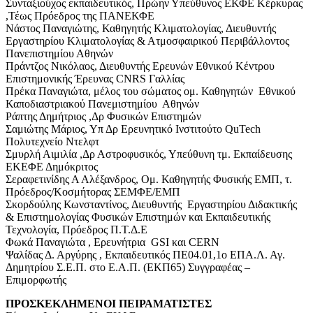
Συνταξιούχος εκπαιδευτικός, Πρώην Υπεύθυνος ΕΚΦΕ Κέρκυρας
,Τέως Πρόεδρος της ΠΑΝΕΚΦΕ
Νάστος Παναγιώτης, Καθηγητής Κλιματολογίας, Διευθυντής
Εργαστηρίου Κλιματολογίας & Ατμοσφαιρικού Περιβάλλοντος
Πανεπιστημίου Αθηνών
Πράντζος Νικόλαος, Διευθυντής Ερευνών Εθνικού Κέντρου
Επιστημονικής Έρευνας CNRS Γαλλίας
Πρέκα Παναγιώτα, μέλος του σώματος ομ. Καθηγητών Εθνικού
Καποδιαστριακού Πανεμιστημίου Αθηνών
Ράπτης Δημήτριος ,Δρ Φυσικών Επιστημών
Σαμιώτης Μάριος, Υπ Δρ Ερευνητικό Ινστιτούτο QuTech
Πολυτεχνείο Ντελφτ
Σμυρλή Αιμιλία ,Δρ Αστροφυσικός, Υπεύθυνη τμ. Εκπαίδευσης
ΕΚΕΦΕ Δημόκριτος
Σεραφετινίδης Α Αλέξανδρος, Ομ. Καθηγητής Φυσικής ΕΜΠ, τ.
Πρόεδρος/Κοσμήτορας ΣΕΜΦΕ/ΕΜΠ
Σκορδούλης Κωνσταντίνος, Διευθυντής Εργαστηρίου Διδακτικής
& Επιστημολογίας Φυσικών Επιστημών και Εκπαιδευτικής
Τεχνολογία, Πρόεδρος Π.Τ.Δ.Ε
Φωκά Παναγιώτα , Ερευνήτρια GSI και CERN
Ψαλίδας Δ. Αργύρης , Εκπαιδευτικός ΠΕ04.01,1ο ΕΠΑ.Λ. Αγ.
Δημητρίου Σ.Ε.Π. στο Ε.Α.Π. (ΕΚΠ65) Συγγραφέας –
Επιμορφωτής
ΠΡΟΣΚΕΚΛΗΜΕΝΟΙ ΠΕΙΡΑΜΑΤΙΣΤΕΣ