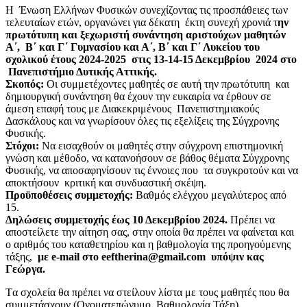
H Ένωση Ελλήνων Φυσικών συνεχίζοντας τις προσπάθειες των
τελευταίων ετών, οργανώνει για δέκατη έκτη συνεχή χρονιά τ
ην
πρωτότυπη και ξεχωριστή συνάντηση αριστούχων μαθητών
Α΄, Β΄ και Γ΄ Γυμνασίου και Α΄, Β΄ και Γ΄ Λυκείου του
σχολικού έτους 2024-2025 στις 13-14-15 Δεκεμβρίου 2024 στο
Πανεπιστήμιο Δυτικής Αττικής.
Σκοπός:
Οι συμμετέχοντες μαθητές σε αυτή την πρωτότυπη και
δημιουργική συνάντηση θα έχουν την ευκαιρία να έρθουν σε
άμεση επαφή τους με Διακεκριμένους Πανεπιστημιακούς
Δασκάλους και να γνωρίσουν όλες τις εξελίξεις της Σύγχρονης
Φυσικής.
Στόχοι:
Να εισαχθούν οι μαθητές στην σύγχρονη επιστημονική
γνώση και μέθοδο, να κατανοήσουν σε βάθος θέματα Σύγχρονης
Φυσικής, να αποσαφηνίσουν τις έννοιες που τα συγκροτούν και να
αποκτήσουν κριτική και συνδυαστική σκέψη.
Προϋποθέσεις συμμετοχής:
Βαθμός ελέγχου μεγαλύτερος από
15.
Δηλώσεις συμμετοχής έως 10 Δεκεμβρίου 2024.
Πρέπει να
αποστείλετε την αίτηση σας, στην οποία θα πρέπει να φαίνεται και
ο αριθμός του καταθετηρίου και η βαθμολογία της προηγούμενης
τάξης,
με e-mail στο eeftherina@gmail.com υπόψιν κας
Γεώργα.
Tα σχολεία θα πρέπει να στείλουν λίστα με τους μαθητές που θα
συμμετάσχουν (Oνοματεπώνυμο, Βαθμολογία,Τάξη).