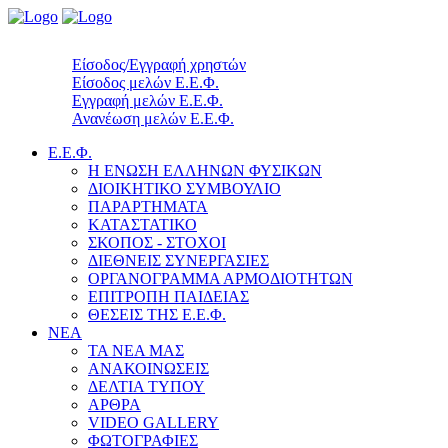
Είσοδος/Εγγραφή χρηστών
Είσοδος μελών Ε.Ε.Φ.
Εγγραφή μελών Ε.Ε.Φ.
Ανανέωση μελών Ε.Ε.Φ.
Ε.Ε.Φ.
Η ΕΝΩΣΗ ΕΛΛΗΝΩΝ ΦΥΣΙΚΩΝ
ΔΙΟΙΚΗΤΙΚΟ ΣΥΜΒΟΥΛΙΟ
ΠΑΡΑΡΤΗΜΑΤΑ
ΚΑΤΑΣΤΑΤΙΚΟ
ΣΚΟΠΟΣ - ΣΤΟΧΟΙ
ΔΙΕΘΝΕΙΣ ΣΥΝΕΡΓΑΣΙΕΣ
ΟΡΓΑΝΟΓΡΑΜΜΑ ΑΡΜΟΔΙΟΤΗΤΩΝ
ΕΠΙΤΡΟΠΗ ΠΑΙΔΕΙΑΣ
ΘΕΣΕΙΣ ΤΗΣ Ε.Ε.Φ.
ΝΕΑ
ΤΑ ΝΕΑ ΜΑΣ
ΑΝΑΚΟΙΝΩΣΕΙΣ
ΔΕΛΤΙΑ ΤΥΠΟΥ
ΑΡΘΡΑ
VIDEO GALLERY
ΦΩΤΟΓΡΑΦΙΕΣ