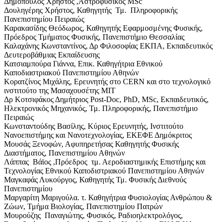
Δημόπουλος Χρήστος ,Αστροφυσικός ΜSc
Δουληγέρης Xρήστος, Καθηγητής Τμ. Πληροφορικής
Πανεπιστημίου Πειραιώς
Καρακασίδης Θεόδωρος, Καθηγητής Εφαρμοσμένης Φυσικής,
Πρόεδρος Τμήματος Φυσικής, Πανεπιστήμιο Θεσσαλίας
Καλαχάνης Κωνσταντίνος, Δρ Φιλοσοφίας ΕΚΠΑ, Εκπαιδευτικός
Δευτεροβάθμιας Εκπαίδευσης
Κατσιαμπούρα Γιάννα, Επικ. Καθηγήτρια Εθνικού
Καποδιαστριακού Πανεπιστημίου Αθηνών
Κορατζίνος Μιχάλης, Ερευνητής στο CERN και στο τεχνολογικό
ινστιτούτο της Μασαχουσέτης MIT
Δρ Κοτσιφάκος Δημήτριος Post-Doc, PhD, MSc, Εκπαιδευτικός,
Ηλεκτρονικός Μηχανικός, Τμ. Πληροφορικής, Πανεπιστήμιο
Πειραιώς
Κωνσταντούδης Βασίλης, Κύριος Ερευνητής, Ινστιτούτο
Νανοεπιστήμης και Νανοτεχνολογίας, ΕΚΕΦΕ Δημόκριτος
Μουσάς Ξενοφών, Αφυπηρετήσας Καθηγητής Φυσικής
Διαστήματος, Πανεπιστημίου Αθηνών
Λάππας Βάϊος ,Πρόεδρος τμ. Αεροδιαστημικής Επιστήμης και
Τεχνολογίας Εθνικού Καποδιστριακού Πανεπιστημίου Αθηνών
Μαγκαφάς Λυκούργος, Καθηγητής Τμ. Φυσικής Διεθνούς
Πανεπιστημίου
Μαργαρίτη Μαριγούλα. τ. Καθηγήτρια Φυσιολογίας Ανθρώπου &
Ζώων, Τμήμα Βιολογίας, Πανεπιστημίου Πατρών
Μουρούζης Παναγιώτης, Φυσικός, Ραδιοηλεκτρολόγος,