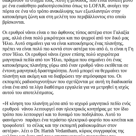
διακρίνουν το στίγμα τους. Αυτή η μέθοδος, που είναι δυνατή μόνο
με ένα ευαίσθητο ραδιοτηλεσκόπιο όπως το LOFAR, ανοίγει την
πόρτα σε ένα νέο τρόπο ανακάλυψης των εξωπλανητών στην
κατοικήσιμη ζώνη και στη μελέτη του περιβάλλοντος στο οποίο
βρίσκονται.
Οι ερυθροί νάνοι είναι ο πιο άφθονος τύπος αστέρα στον Γαλαξία
μας, αλλά είναι πολύ μικρότεροι και πιο ψυχροί από τον δικό μας
Ήλιο. Αυτό σημαίνει για να είναι κατοικήσιμος ένας πλανήτης,
πρέπει να είναι πολύ πιο κοντά στον αστέρα του από ό, τι είναι η Γη
στον Ήλιο. Οι ερυθροί νάνοι έχουν επίσης πολύ ισχυρότερα
μαγνητικά πεδία από τον Ήλιο, πράγμα που σημαίνει ότι ένας
κατοικήσιμος πλανήτης γύρω από έναν ερυθρό νάνο εκτίθεται σε
έντονη μαγνητική δραστηριότητα. Αυτό μπορεί να θερμαίνει τον
πλανήτη και ακόμη και να διαβρώσει την ατμόσφαιρα του. Οι
εκπομπές ραδιοσυχνοτήτων που σχετίζονται με αυτή τη διαδικασία
είναι ένα από τα λίγα διαθέσιμα εργαλεία για να μετρηθεί η ισχύς
αυτού του αποτελέσματος.
«Η κίνηση του πλανήτη μέσα από το ισχυρό μαγνητικό πεδίο ενός
ερυθρού νάνου λειτουργεί σαν ηλεκτρικός κινητήρας με τον ίδιο
τρόπο που λειτουργεί και το δυναμό του ποδηλάτου. Αυτό το
φαινόμενο παράγει ένα τεράστιο ηλεκτρικό φορτίο που κινείται και
τροφοδοτεί το σέλας και την εκπομπή ραδιοκυμάτων στον
αστέρα». λέει ο Dr. Harish Vedantham, κύριος συγγραφέας της