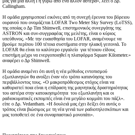
μας για μια άλλη Γη γύρω από ένα άλλον αστέρα», λέει ο Δρ.
Callingham.
Η ομάδα χρησιμοποιεί εικόνες από τη συνεχή έρευνα του βόρειου
ουρανού που ονομάζεται LOFAR Two Meter Sky Survey (LoTSS),
της οποίας ο Δρ Tim Shimwell, επιστημονικός συνεργάτης της
ASTRON και συν-συγγραφέας της μελέτης, είναι ο κύριος
υπεύθυνος. «Με την ευαισθησία του LOFAR, αναμένουμε να
βρούμε περίπου 100 τέτοια συστήματα στην ηλιακή γειτονιά. Το
LOFAR θα είναι το καλύτερο εργαλείο για τέτοιου είδους
επιστήμη μέχρι να ενεργοποιηθεί η πλατφόρμα Square Kilometer.»
αναφέρει ο Δρ Shimwell.
Η ομάδα αναμένει ότι αυτή η νέα μέθοδος εντοπισμού
εξωπλανητών θα ανοίξει έναν νέο τρόπο κατανόησης του
περιβάλλοντος τους. «Ο μακροπρόθεσμος στόχος είναι να
καθοριστεί ποια είναι η επίδραση της μαγνητικής δραστηριότητας
του αστέρα στην κατοικησιμότητα του εξωπλανήτη και οι
ραδιοκυματικές εκπομπές είναι ένα μεγάλο κομμάτι του πάζλ».
είπε ο Δρ. Vedantham. «Η δουλειά μας έχει δείξει ότι αυτός ο
τρόπος είναι βιώσιμος με τη νέα γενιά των ραδιοτηλεσκόπιων και
μας τοποθετεί σε ένα συναρπαστικό μονοπάτι».