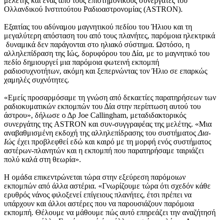
μελέτης και ένας από τους επιστημονικούς συνεργάτες του
Ολλανδικού Ινστιτούτου Ραδιοαστρονομίας (ASTRON).
Εξαιτίας του αδύναμου μαγνητικού πεδίου του Ήλιου και τη
μεγαλύτερη απόσταση του από τους πλανήτες, παρόμοια ηλεκτρικά
δυναμικά δεν παράγονται στο ηλιακό σύστημα. Ωστόσο, η
αλληλεπίδραση της Ιώς, δορυφόρου του Δία, με το μαγνητικό του
πεδίο δημιουργεί μια παρόμοια φωτεινή εκπομπή
ραδιοσυχνοτήτων, ακόμη και ξεπερνώντας τον Ήλιο σε επαρκώς
χαμηλές συχνότητες.
«Εμείς προσαρμόσαμε τη γνώση από δεκαετίες παρατηρήσεων των
ραδιοκυματικών εκπομπών του Δία στην περίπτωση αυτού του
άστρου», δήλωσε ο Δρ Joe Callingham, μεταδιδακτορικός
συνεργάτης της ASTRON και συν-συγγραφέας της μελέτης. «Μια
αναβαθμισμένη εκδοχή της αλληλεπίδρασης του συστήματος
Δια-
Ιώς
έχει προβλεφθεί εδώ και καιρό με τη μορφή ενός συστήματος
αστέρων-πλανητών και η εκπομπή που παρατηρήσαμε ταιριάζει
πολύ καλά στη θεωρία».
Η ομάδα επικεντρώνεται τώρα στην εξεύρεση παρόμοιων
εκπομπών από άλλα αστέρια. «Γνωρίζουμε τώρα ότι σχεδόν κάθε
ερυθρός νάνος φιλοξενεί επίγειους πλανήτες, έτσι πρέπει να
υπάρχουν και άλλοι αστέρες που να παρουσιάζουν παρόμοια
εκπομπή. Θέλουμε να μάθουμε πώς αυτό επηρεάζει την αναζήτησή