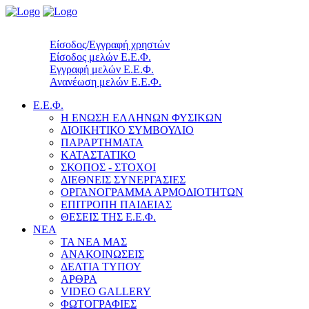
Είσοδος/Εγγραφή χρηστών
Είσοδος μελών Ε.Ε.Φ.
Εγγραφή μελών Ε.Ε.Φ.
Ανανέωση μελών Ε.Ε.Φ.
Ε.Ε.Φ.
Η ΕΝΩΣΗ ΕΛΛΗΝΩΝ ΦΥΣΙΚΩΝ
ΔΙΟΙΚΗΤΙΚΟ ΣΥΜΒΟΥΛΙΟ
ΠΑΡΑΡΤΗΜΑΤΑ
ΚΑΤΑΣΤΑΤΙΚΟ
ΣΚΟΠΟΣ - ΣΤΟΧΟΙ
ΔΙΕΘΝΕΙΣ ΣΥΝΕΡΓΑΣΙΕΣ
ΟΡΓΑΝΟΓΡΑΜΜΑ ΑΡΜΟΔΙΟΤΗΤΩΝ
ΕΠΙΤΡΟΠΗ ΠΑΙΔΕΙΑΣ
ΘΕΣΕΙΣ ΤΗΣ Ε.Ε.Φ.
ΝΕΑ
ΤΑ ΝΕΑ ΜΑΣ
ΑΝΑΚΟΙΝΩΣΕΙΣ
ΔΕΛΤΙΑ ΤΥΠΟΥ
ΑΡΘΡΑ
VIDEO GALLERY
ΦΩΤΟΓΡΑΦΙΕΣ