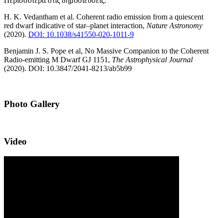
Περισσότερα στις δημοσιεύσεις:
H. K. Vedantham et al. Coherent radio emission from a quiescent
red dwarf indicative of star–planet interaction,
Nature Astronomy
(2020).
DOI: 10.1038/s41550-020-1011-9
Benjamin J. S. Pope et al, No Massive Companion to the Coherent
Radio-emitting M Dwarf GJ 1151,
The Astrophysical Journal
(2020).
DOI: 10.3847/2041-8213/ab5b99
Photo Gallery
Video