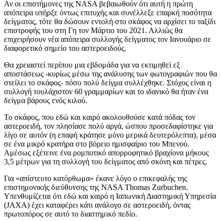
Αν οι επιστήμονες της NASA βεβαιωθούν ότι αυτή η πρώτη
απόπειρα υπήρξε όντως επιτυχής και συνέλλεξε επαρκή ποσότητα
δείγματος, τότε θα δώσουν εντολή στο σκάφος να αρχίσει το ταξίδι
επιστροφής του στη Γη τον Μάρτιο του 2021. Αλλιώς θα
επιχειρήσουν νέα απόπειρα συλλογής δείγματος τον Ιανουάριο σε
διαφορετικό σημείο του αστεροειδούς.
Θα χρειαστεί περίπου μια εβδομάδα για να εκτιμηθεί εξ
αποστάσεως -κυρίως μέσω της ανάλυσης των φωτογραφιών που θα
στείλει το σκάφος- πόσο πολύ δείγμα συλλέχθηκε. Στόχος είναι η
συλλογή τουλάχιστον 60 γραμμαρίων και το ιδανικό θα ήταν ένα
δείγμα βάρους ενός κιλού.
Το σκάφος, που εδώ και καιρό ακολουθούσε κατά πόδας τον
αστεροειδή, τον πλησίασε πολύ αργά, ώσπου προσεδαφίστηκε για
λίγο σε αυτόν (η επαφή κράτησε μόνο μερικά δευτερόλεπτα), μέσα
σε ένα μικρό κρατήρα στο βόρειο ημισφαίριο του Μπενού.
Αμέσως εξέτεινε ένα ρομποτικό απορροφητικό βραχίονα μήκους
3,5 μέτρων για τη συλλογή του δείγματος από σκόνη και πέτρες.
Για «απίστευτο κατόρθωμα» έκανε λόγο ο επικεφαλής της
επιστημονικής διεύθυνσης της NASA Thomas Zurbuchen.
Υπενθυμίζεται ότι εδώ και καιρό η Ιαπωνική Διαστημική Υπηρεσία
(JAXA) έχει καταφέρει κάτι ανάλογο σε αστεροειδή, όντας
πρωτοπόρος σε αυτό το διαστημικό πεδίο.