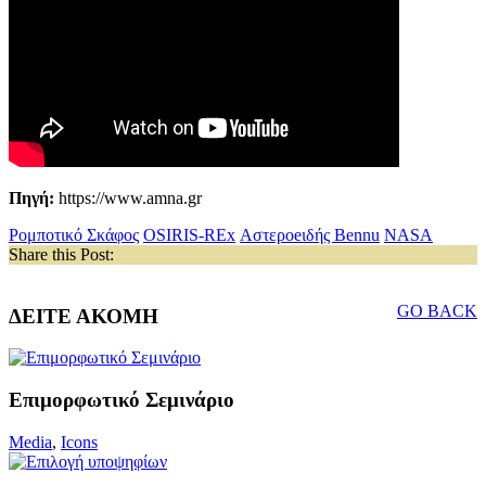
Πηγή:
https://www.amna.gr
Ρομποτικό Σκάφος
OSIRIS-REx
Αστεροeιδής Bennu
NASA
Share this Post:
GO BACK
ΔΕΙΤΕ ΑΚΟΜΗ
Επιμορφωτικό Σεμινάριο
Media
,
Icons