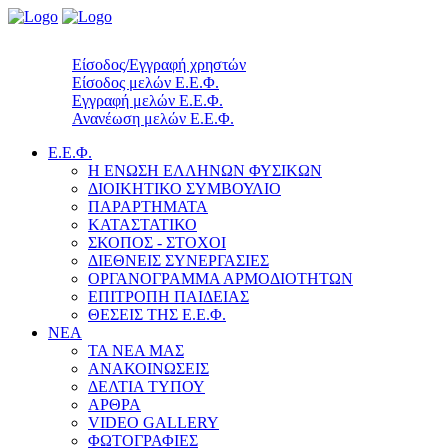
Είσοδος/Εγγραφή χρηστών
Είσοδος μελών Ε.Ε.Φ.
Εγγραφή μελών Ε.Ε.Φ.
Ανανέωση μελών Ε.Ε.Φ.
Ε.Ε.Φ.
Η ΕΝΩΣΗ ΕΛΛΗΝΩΝ ΦΥΣΙΚΩΝ
ΔΙΟΙΚΗΤΙΚΟ ΣΥΜΒΟΥΛΙΟ
ΠΑΡΑΡΤΗΜΑΤΑ
ΚΑΤΑΣΤΑΤΙΚΟ
ΣΚΟΠΟΣ - ΣΤΟΧΟΙ
ΔΙΕΘΝΕΙΣ ΣΥΝΕΡΓΑΣΙΕΣ
ΟΡΓΑΝΟΓΡΑΜΜΑ ΑΡΜΟΔΙΟΤΗΤΩΝ
ΕΠΙΤΡΟΠΗ ΠΑΙΔΕΙΑΣ
ΘΕΣΕΙΣ ΤΗΣ Ε.Ε.Φ.
ΝΕΑ
ΤΑ ΝΕΑ ΜΑΣ
ΑΝΑΚΟΙΝΩΣΕΙΣ
ΔΕΛΤΙΑ ΤΥΠΟΥ
ΑΡΘΡΑ
VIDEO GALLERY
ΦΩΤΟΓΡΑΦΙΕΣ