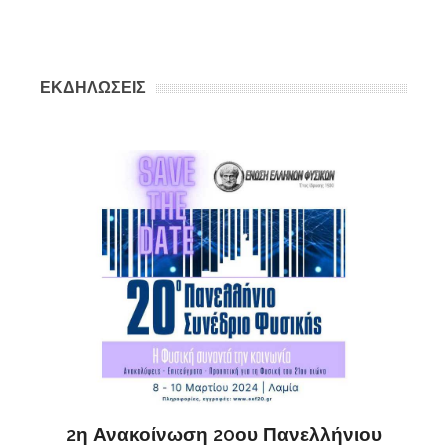
ΕΚΔΗΛΩΣΕΙΣ
ς
ΔΗ
2η Ανακοίνωση 20ου Πανελλήνιου