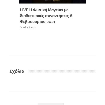
LIVE Η Φυσική Μαγεύει με
Οι αρχ
διαδικτυακές συναντήσεις 6
εκμετα
Φεβρουαρίου 2021
κλιματ
νικήσο
Media
,
Icons
Σαλαμί
Media
,
Ic
Σχόλια