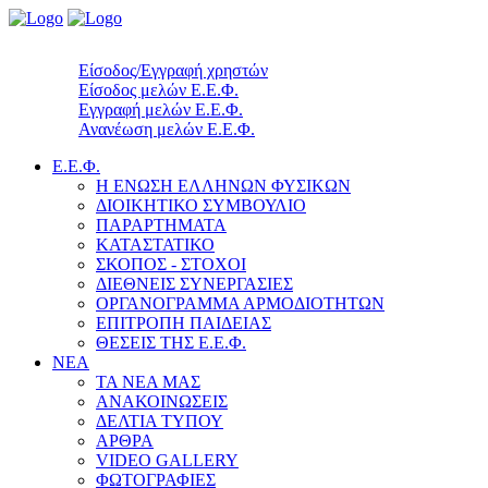
Είσοδος/Εγγραφή χρηστών
Είσοδος μελών Ε.Ε.Φ.
Εγγραφή μελών Ε.Ε.Φ.
Ανανέωση μελών Ε.Ε.Φ.
Ε.Ε.Φ.
Η ΕΝΩΣΗ ΕΛΛΗΝΩΝ ΦΥΣΙΚΩΝ
ΔΙΟΙΚΗΤΙΚΟ ΣΥΜΒΟΥΛΙΟ
ΠΑΡΑΡΤΗΜΑΤΑ
ΚΑΤΑΣΤΑΤΙΚΟ
ΣΚΟΠΟΣ - ΣΤΟΧΟΙ
ΔΙΕΘΝΕΙΣ ΣΥΝΕΡΓΑΣΙΕΣ
ΟΡΓΑΝΟΓΡΑΜΜΑ ΑΡΜΟΔΙΟΤΗΤΩΝ
ΕΠΙΤΡΟΠΗ ΠΑΙΔΕΙΑΣ
ΘΕΣΕΙΣ ΤΗΣ Ε.Ε.Φ.
ΝΕΑ
ΤΑ ΝΕΑ ΜΑΣ
ΑΝΑΚΟΙΝΩΣΕΙΣ
ΔΕΛΤΙΑ ΤΥΠΟΥ
ΑΡΘΡΑ
VIDEO GALLERY
ΦΩΤΟΓΡΑΦΙΕΣ