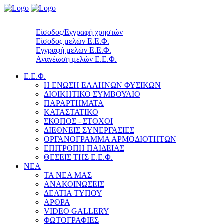
Είσοδος/Εγγραφή χρηστών
Είσοδος μελών Ε.Ε.Φ.
Εγγραφή μελών Ε.Ε.Φ.
Ανανέωση μελών Ε.Ε.Φ.
Ε.Ε.Φ.
Η ΕΝΩΣΗ ΕΛΛΗΝΩΝ ΦΥΣΙΚΩΝ
ΔΙΟΙΚΗΤΙΚΟ ΣΥΜΒΟΥΛΙΟ
ΠΑΡΑΡΤΗΜΑΤΑ
ΚΑΤΑΣΤΑΤΙΚΟ
ΣΚΟΠΟΣ - ΣΤΟΧΟΙ
ΔΙΕΘΝΕΙΣ ΣΥΝΕΡΓΑΣΙΕΣ
ΟΡΓΑΝΟΓΡΑΜΜΑ ΑΡΜΟΔΙΟΤΗΤΩΝ
ΕΠΙΤΡΟΠΗ ΠΑΙΔΕΙΑΣ
ΘΕΣΕΙΣ ΤΗΣ Ε.Ε.Φ.
ΝΕΑ
ΤΑ ΝΕΑ ΜΑΣ
ΑΝΑΚΟΙΝΩΣΕΙΣ
ΔΕΛΤΙΑ ΤΥΠΟΥ
ΑΡΘΡΑ
VIDEO GALLERY
ΦΩΤΟΓΡΑΦΙΕΣ