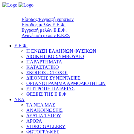
Είσοδος/Εγγραφή χρηστών
Είσοδος μελών Ε.Ε.Φ.
Εγγραφή μελών Ε.Ε.Φ.
Ανανέωση μελών Ε.Ε.Φ.
Ε.Ε.Φ.
Η ΕΝΩΣΗ ΕΛΛΗΝΩΝ ΦΥΣΙΚΩΝ
ΔΙΟΙΚΗΤΙΚΟ ΣΥΜΒΟΥΛΙΟ
ΠΑΡΑΡΤΗΜΑΤΑ
ΚΑΤΑΣΤΑΤΙΚΟ
ΣΚΟΠΟΣ - ΣΤΟΧΟΙ
ΔΙΕΘΝΕΙΣ ΣΥΝΕΡΓΑΣΙΕΣ
ΟΡΓΑΝΟΓΡΑΜΜΑ ΑΡΜΟΔΙΟΤΗΤΩΝ
ΕΠΙΤΡΟΠΗ ΠΑΙΔΕΙΑΣ
ΘΕΣΕΙΣ ΤΗΣ Ε.Ε.Φ.
ΝΕΑ
ΤΑ ΝΕΑ ΜΑΣ
ΑΝΑΚΟΙΝΩΣΕΙΣ
ΔΕΛΤΙΑ ΤΥΠΟΥ
ΑΡΘΡΑ
VIDEO GALLERY
ΦΩΤΟΓΡΑΦΙΕΣ