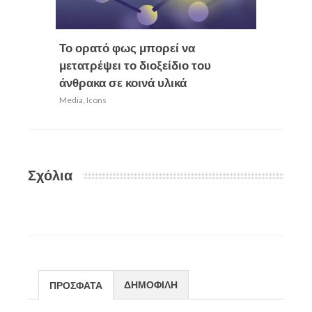
Το ορατό φως μπορεί να
Πρόσκ
μετατρέψει το διοξείδιο του
Εκπαιδ
άνθρακα σε κοινά υλικά
Εκπαιδ
Media
,
Icons
Media
,
Ic
Σχόλια
ΔΗΜΟΦΙΛΗ
ΠΡΟΣΦΑΤΑ