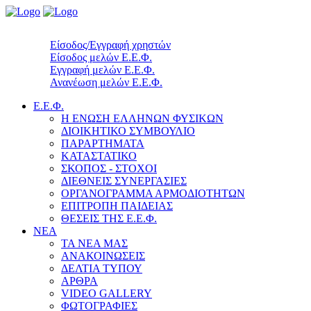
Είσοδος/Εγγραφή χρηστών
Είσοδος μελών Ε.Ε.Φ.
Εγγραφή μελών Ε.Ε.Φ.
Ανανέωση μελών Ε.Ε.Φ.
Ε.Ε.Φ.
Η ΕΝΩΣΗ ΕΛΛΗΝΩΝ ΦΥΣΙΚΩΝ
ΔΙΟΙΚΗΤΙΚΟ ΣΥΜΒΟΥΛΙΟ
ΠΑΡΑΡΤΗΜΑΤΑ
ΚΑΤΑΣΤΑΤΙΚΟ
ΣΚΟΠΟΣ - ΣΤΟΧΟΙ
ΔΙΕΘΝΕΙΣ ΣΥΝΕΡΓΑΣΙΕΣ
ΟΡΓΑΝΟΓΡΑΜΜΑ ΑΡΜΟΔΙΟΤΗΤΩΝ
ΕΠΙΤΡΟΠΗ ΠΑΙΔΕΙΑΣ
ΘΕΣΕΙΣ ΤΗΣ Ε.Ε.Φ.
ΝΕΑ
ΤΑ ΝΕΑ ΜΑΣ
ΑΝΑΚΟΙΝΩΣΕΙΣ
ΔΕΛΤΙΑ ΤΥΠΟΥ
ΑΡΘΡΑ
VIDEO GALLERY
ΦΩΤΟΓΡΑΦΙΕΣ